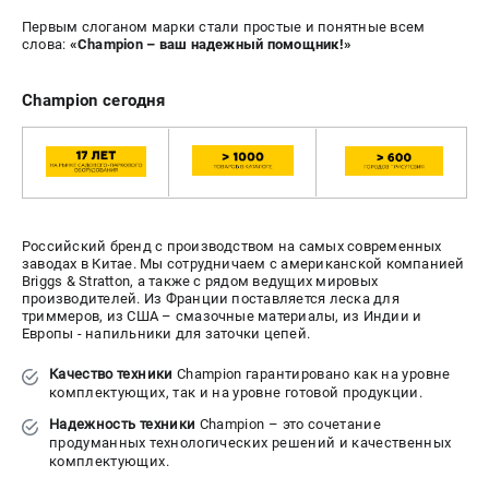
Средства защиты
Первым слоганом марки стали простые и понятные всем
Станки
слова:
«Champion – ваш надежный помощник!»
Строительная техника
Уборочная техника
Champion сегодня
ТЕЛЕФОН (САНКТ-ПЕТЕРБУРГ)
+7 (812) 448-13-08
Информация размещённая на сайте не является публичной
офертой.
Российский бренд с производством на самых современных
проспект Александровской Фермы, 29АЛ
заводах в Китае. Мы сотрудничаем с американской компанией
Briggs & Stratton, а также с рядом ведущих мировых
8 (812) 748-27-58
производителей. Из Франции поставляется леска для
8 (800) 550-70-46
триммеров, из США – смазочные материалы, из Индии и
Режим работы колл-центра:
Европы - напильники для заточки цепей.
пн-пт - с 9:00 до 18:00
сб - с 10:00 до 16:00
Качество техники
Champion гарантировано как на уровне
вс - выходной
комплектующих, так и на уровне готовой продукции.
ЗАКАЗ ЗАПЧАСТЕЙ
Надежность техники
Champion – это сочетание
+7 (8112) 59-12-69
продуманных технологических решений и качественных
zakaz@championmarket.ru
комплектующих.