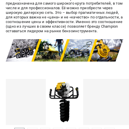
предназначена для самого широкого круга потребителей, в том
СРАВНЕНИЕ
(
0
)
числе и для профессионалов. Её можно приобрести через
широкую дилерскую сеть. Это – выбор прагматичных людей,
для которых важна не «цена» и не «качество» по отдельности, а
ИЗБРАННОЕ
(
0
)
соотношение цены и эффективности. Именно это соотношение
(одно из лучших в своем классе) позволяет бренду Champion
оставаться лидером на рынке бензоинструмента.
МАГАЗИНЫ
СЕРВИС
ПОДДЕРЖКА
Сервисный центр
Гарантия Champion
Нашли дешевле?
Политика обработки персональных данных
ИНФОРМАЦИЯ
О компании
О бренде