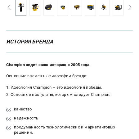
Новости
Юридическим лицам
Контакты
Бонусная программа
Способы оплаты
ИСТОРИЯ БРЕНДА
Как нас найти
КАТАЛОГ
Champion ведет свою историю с 2005 года.
Аккумуляторная техника
Основные элементы философии бренда:
Генераторы электричества
Двигатели
Идеология Champion – это идеология победы.
Запасные части
Основные постулаты, которым следует Champion:
Мотоблоки
Мотопомпы
качество
Принадлежности и акссесуары
надежность
Садовая техника
продуманность технологических и маркетинговых
Сварочное оборудование
решений.