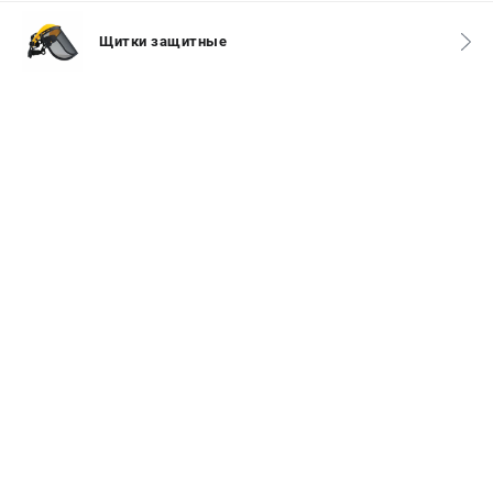
СРАВНЕНИЕ
(
0
)
Щитки защитные
ИЗБРАННОЕ
(
0
)
МАГАЗИНЫ
СЕРВИС
ПОДДЕРЖКА
Сервисный центр
Гарантия Champion
Нашли дешевле?
Политика обработки персональных данных
ИНФОРМАЦИЯ
О компании
О бренде