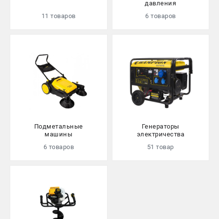
давления
СРАВНЕНИЕ
(
0
)
11 товаров
6 товаров
ИЗБРАННОЕ
(
0
)
МАГАЗИНЫ
СЕРВИС
ПОДДЕРЖКА
Сервисный центр
Подметальные
Генераторы
машины
электричества
Гарантия Champion
6 товаров
51 товар
Нашли дешевле?
Политика обработки персональных данных
ИНФОРМАЦИЯ
О компании
О бренде