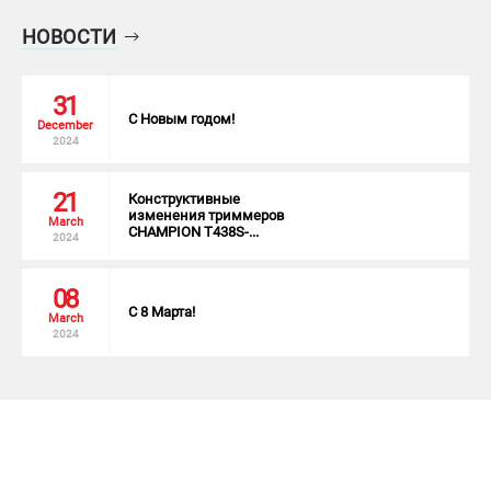
НОВОСТИ
31
С Новым годом!
December
2024
21
Конструктивные
изменения триммеров
March
CHAMPION T438S-...
2024
08
С 8 Марта!
March
2024