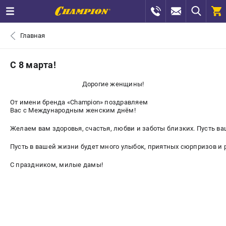
0 
Главная
₽
САНКТ-ПЕТЕРБУРГ
С 8 марта!
Дорогие женщины!
+7 (812) 448-13-08
- ЗАКАЗ ИЗДЕЛИЙ
От имени бренда «Champion» поздравляем
Вас с Международным женским днём!
+7 (8112) 59-12-69
- ЗАКАЗ ЗАПЧАСТЕЙ
Желаем вам здоровья, счастья, любви и заботы близких. Пусть ва
ЗАКАЗАТЬ ЗАПЧАСТЬ
Пусть в вашей жизни будет много улыбок, приятных сюрпризов и
ВХОД ИЛИ РЕГИСТРАЦИЯ
С праздником, милые дамы!
КАТАЛОГ
АКЦИИ