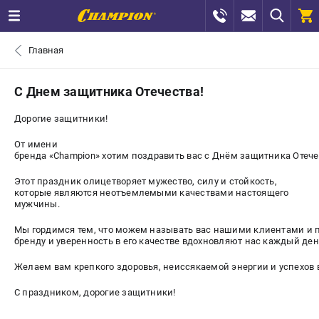
0 
Главная
₽
САНКТ-ПЕТЕРБУРГ
С Днем защитника Отечества!
Дорогие защитники!
+7 (812) 448-13-08
- ЗАКАЗ ИЗДЕЛИЙ
От имени
бренда «Champion» хотим поздравить вас с Днём защитника Отече
+7 (8112) 59-12-69
- ЗАКАЗ ЗАПЧАСТЕЙ
Этот праздник олицетворяет мужество, силу и стойкость,
ЗАКАЗАТЬ ЗАПЧАСТЬ
которые являются неотъемлемыми качествами настоящего
мужчины.
ВХОД ИЛИ РЕГИСТРАЦИЯ
Мы гордимся тем, что можем называть вас нашими клиентами и 
бренду и уверенность в его качестве вдохновляют нас каждый ден
КАТАЛОГ
Желаем вам крепкого здоровья, неиссякаемой энергии и успехов в
С праздником, дорогие защитники!
АКЦИИ