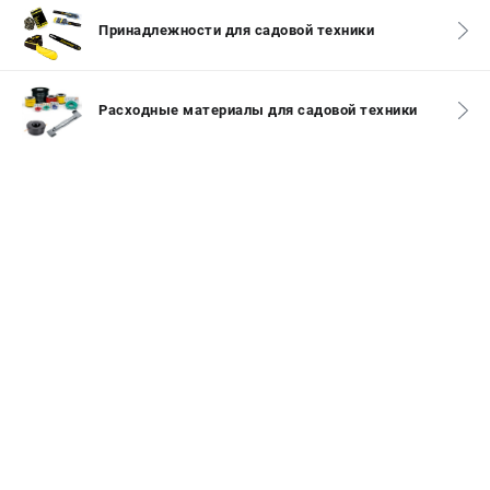
Новости
Принадлежности для садовой техники
Юридическим лицам
Контакты
Бонусная программа
Расходные материалы для садовой техники
Способы оплаты
Как нас найти
КАТАЛОГ
Аккумуляторная техника
Генераторы электричества
Двигатели
Запасные части
Мотоблоки
Мотопомпы
Принадлежности и акссесуары
Садовая техника
Сварочное оборудование