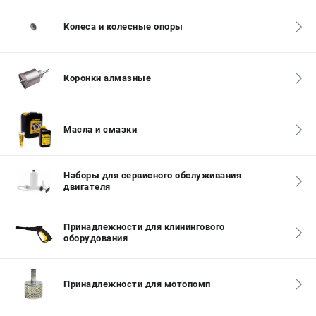
СРАВНЕНИЕ
(
0
)
Колеса и колесные опоры
ИЗБРАННОЕ
(
0
)
Коронки алмазные
МАГАЗИНЫ
СЕРВИС
Масла и смазки
ПОДДЕРЖКА
Наборы для сервисного обслуживания
Сервисный центр
двигателя
Гарантия Champion
Нашли дешевле?
Принадлежности для клинингового
Политика обработки персональных данных
оборудования
ИНФОРМАЦИЯ
Принадлежности для мотопомп
О компании
О бренде