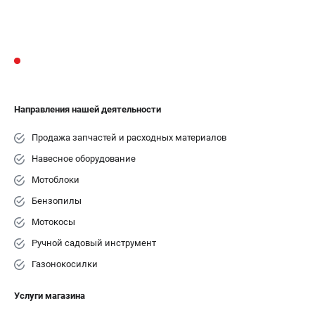
Новости
Юридическим лицам
Контакты
Бонусная программа
Способы оплаты
Как нас найти
Направления нашей деятельности
КАТАЛОГ
Продажа запчастей и расходных материалов
Аккумуляторная техника
Навесное оборудование
Генераторы электричества
Мотоблоки
Двигатели
Бензопилы
Запасные части
Мотокосы
Мотоблоки
Ручной садовый инструмент
Мотопомпы
Принадлежности и акссесуары
Газонокосилки
Садовая техника
Услуги магазина
Сварочное оборудование