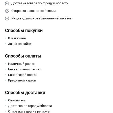
Средства защиты
Доставка товара по городу и области
Станки
Отправка заказов по России
Строительная техника
Индивидуальное выполнение заказов
Уборочная техника
Способы покупки
ТЕЛЕФОН (САНКТ-ПЕТЕРБУРГ)
В магазине
+7 (812) 448-13-08
Заказ на сайте
Информация размещённая на сайте не является публичной
офертой.
Способы оплаты
проспект Александровской Фермы, 29АЛ
Наличный расчет
8 (812) 748-27-58
Безналичный расчет
8 (800) 550-70-46
Режим работы колл-центра:
Банковской картой
пн-пт - с 9:00 до 18:00
Кредитной картой
сб - с 10:00 до 16:00
вс - выходной
Способы доставки
ЗАКАЗ ЗАПЧАСТЕЙ
+7 (8112) 59-12-69
Самовывоз
Доставка по городу/области
zakaz@championmarket.ru
Отправка в другие регионы