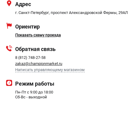
Адрес
СРАВНЕНИЕ
(
0
)
г. Санкт-Петербург, проспект Александровской Фермы, 29АЛ
ИЗБРАННОЕ
(
0
)
Ориентир
Показать схему проезда
МАГАЗИНЫ
Обратная связь
СЕРВИС
8 (812) 748-27-58
zakaz@championmarket.ru
ПОДДЕРЖКА
Написать управляющему магазином
Сервисный центр
Режим работы
Гарантия Champion
Нашли дешевле?
Пн-Пт с 9:00 до 18:00
Сб-Вс - выходной
Политика обработки персональных данных
ИНФОРМАЦИЯ
О компании
О бренде