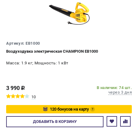
СРАВНЕНИЕ
(
0
)
ИЗБРАННОЕ
(
0
)
МАГАЗИНЫ
Артикул: EB1000
Воздуходувка электрическая CHAMPION EB1000
СЕРВИС
Масса: 1.9 кг; Мощность: 1 кВт
ПОДДЕРЖКА
Сервисный центр
Гарантия Champion
3 990
В наличии: 74 шт.
c
через 3 дня
Нашли дешевле?
10
Политика обработки персональных данных
120 бонусов на карту
?
ИНФОРМАЦИЯ
Авторизуйтесь
ДОБАВИТЬ
В КОРЗИНУ
О компании
О бренде