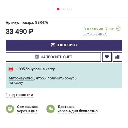
СРАВНЕНИЕ
(
0
)
ИЗБРАННОЕ
(
0
)
Артикул товара:
GBR476
В наличии: 7 шт.
33 490 ₽
в магазинах
МАГАЗИНЫ
В КОРЗИНУ
СЕРВИС
ЗАПРОСИТЬ СЧЕТ
ПОДДЕРЖКА
1 005 бонусов на карту
Сервисный центр
Авторизуйтесь
,
чтобы получить бонусы
Гарантия Champion
на карту
Нашли дешевле?
Политика обработки персональных данных
1 год гарантии
Самовывоз
Доставка
ИНФОРМАЦИЯ
через 3 дня
через 4 дня
бесплатно
О компании
О бренде