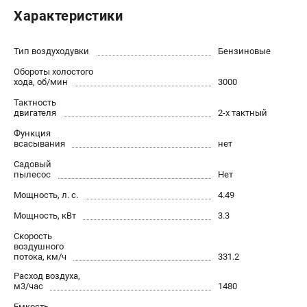
Новости
Характеристики
Юридическим лицам
Контакты
Тип воздуходувки
Бензиновые
Бонусная программа
Обороты холостого
Способы оплаты
хода, об/мин
3000
Как нас найти
Тактность
двигателя
2-х тактный
КАТАЛОГ
Функция
всасывания
нет
Аккумуляторная техника
Садовый
Генераторы электричества
пылесос
Нет
Двигатели
Мощность, л. с.
4.49
Запасные части
Мощность, кВт
3.3
Мотоблоки
Скорость
Мотопомпы
воздушного
потока, км/ч
331.2
Принадлежности и акссесуары
Садовая техника
Расход воздуха,
м3/час
1480
Сварочное оборудование
Емкость