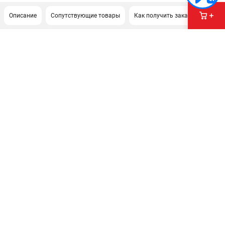
Описание
Сопутствующие товары
Как получить заказ?
ПОДДЕРЖКА
Сервисный центр
Гарантия Champion
Нашли дешевле?
Политика обработки персональных данных
ИНФОРМАЦИЯ
О компании
О бренде
Новости
Юридическим лицам