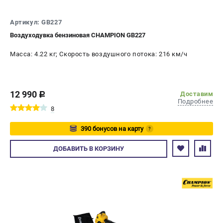
СРАВНЕНИЕ
(
0
)
Артикул: GB227
Воздуходувка бензиновая CHAMPION GB227
ИЗБРАННОЕ
(
0
)
Масса: 4.22 кг; Скорость воздушного потока: 216 км/ч
МАГАЗИНЫ
СЕРВИС
12 990
Доставим
c
Подробнее
8
ПОДДЕРЖКА
Сервисный центр
390 бонусов на карту
?
Гарантия Champion
Авторизуйтесь
ДОБАВИТЬ
В КОРЗИНУ
Нашли дешевле?
Политика обработки персональных данных
ИНФОРМАЦИЯ
О компании
О бренде