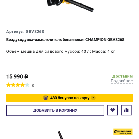
Новости
Юридическим лицам
Контакты
Бонусная программа
Артикул: GBV326S
Способы оплаты
Воздуходувка-измельчитель бензиновая CHAMPION GBV326S
Объем мешка для садового мусора: 40 л; Масса: 4 кг
КАТАЛОГ
Аккумуляторная техника
Генераторы электричества
15 990
Доставим
c
Двигатели
Подробнее
3
Запасные части
Мотоблоки
480 бонусов на карту
?
Мотопомпы
Авторизуйтесь
Принадлежности и акссесуары
ДОБАВИТЬ
В КОРЗИНУ
Садовая техника
Сварочное оборудование
Средства защиты