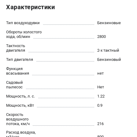
Новости
Характеристики
Юридическим лицам
Контакты
Тип воздуходувки
Бензиновые
Бонусная программа
Обороты холостого
Способы оплаты
хода, об/мин
2800
Как нас найти
Тактность
двигателя
2-х тактный
КАТАЛОГ
Тип двигателя
Бензиновый
Функция
Аккумуляторная техника
всасывания
нет
Генераторы электричества
Садовый
Двигатели
пылесос
Нет
Запасные части
Мощность, л. с.
1.22
Мотоблоки
Мощность, кВт
0.9
Мотопомпы
Скорость
Принадлежности и акссесуары
воздушного
Садовая техника
потока, км/ч
216
Сварочное оборудование
Расход воздуха,
м3/час
800