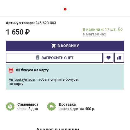
СРАВНЕНИЕ
(
0
)
ИЗБРАННОЕ
(
0
)
Артикул товара:
246-623-003
В наличии: 17 шт.
1 650 ₽
в магазинах
МАГАЗИНЫ
В КОРЗИНУ
СЕРВИС
ЗАПРОСИТЬ СЧЕТ
ПОДДЕРЖКА
83 бонуса на карту
Сервисный центр
Авторизуйтесь
,
чтобы получить бонусы
Гарантия Champion
на карту
Нашли дешевле?
Политика обработки персональных данных
Самовывоз
Доставка
через 3 дня
через 4 дня за 400 р.
ИНФОРМАЦИЯ
О компании
О бренде
Аналог в наличии