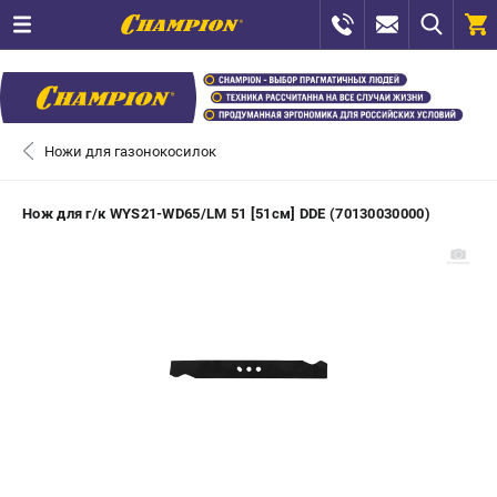
0 
₽
САНКТ-ПЕТЕРБУРГ
Ножи для газонокосилок
+7 (812) 448-13-08
- ЗАКАЗ ИЗДЕЛИЙ
Нож для г/к WYS21-WD65/LM 51 [51см] DDE (70130030000)
+7 (8112) 59-12-69
- ЗАКАЗ ЗАПЧАСТЕЙ
ЗАКАЗАТЬ ЗАПЧАСТЬ
ВХОД ИЛИ РЕГИСТРАЦИЯ
КАТАЛОГ
АКЦИИ