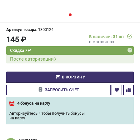
СРАВНЕНИЕ
(
0
)
ИЗБРАННОЕ
(
0
)
Артикул товара:
1300124
В наличии: 31 шт.
145 ₽
МАГАЗИНЫ
в магазинах
Скидка 7 ₽
СЕРВИС
После авторизации
ПОДДЕРЖКА
В КОРЗИНУ
Сервисный центр
Гарантия Champion
ЗАПРОСИТЬ СЧЕТ
Нашли дешевле?
Политика обработки персональных данных
4 бонуса на карту
Авторизуйтесь
,
чтобы получить бонусы
на карту
ИНФОРМАЦИЯ
О компании
О бренде