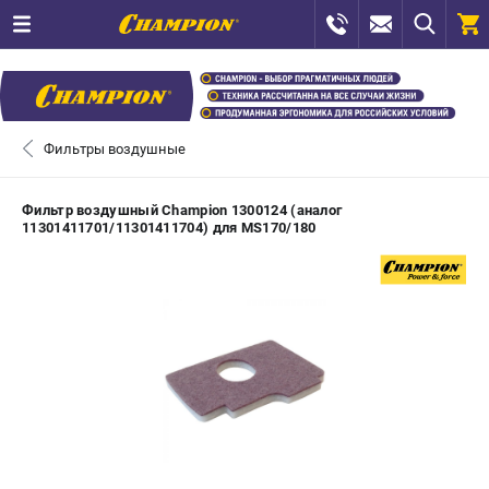
0 
₽
САНКТ-ПЕТЕРБУРГ
Фильтры воздушные
+7 (812) 448-13-08
- ЗАКАЗ ИЗДЕЛИЙ
Фильтр воздушный Champion 1300124 (аналог
11301411701/11301411704) для MS170/180
+7 (8112) 59-12-69
- ЗАКАЗ ЗАПЧАСТЕЙ
ЗАКАЗАТЬ ЗАПЧАСТЬ
ВХОД ИЛИ РЕГИСТРАЦИЯ
КАТАЛОГ
АКЦИИ