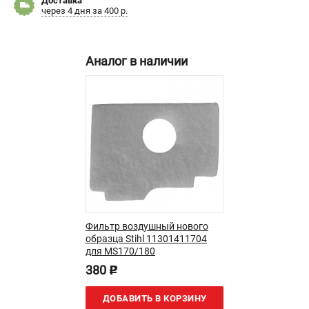
Доставка
через 4 дня за 400 р.
Новости
Юридическим лицам
Контакты
Аналог в наличии
Бонусная программа
Способы оплаты
Как нас найти
КАТАЛОГ
Аккумуляторная техника
Генераторы электричества
Двигатели
Запасные части
Мотоблоки
Фильтр воздушный нового
образца Stihl 11301411704
Мотопомпы
для MS170/180
Принадлежности и акссесуары
380
p
Садовая техника
Сварочное оборудование
ДОБАВИТЬ В КОРЗИНУ