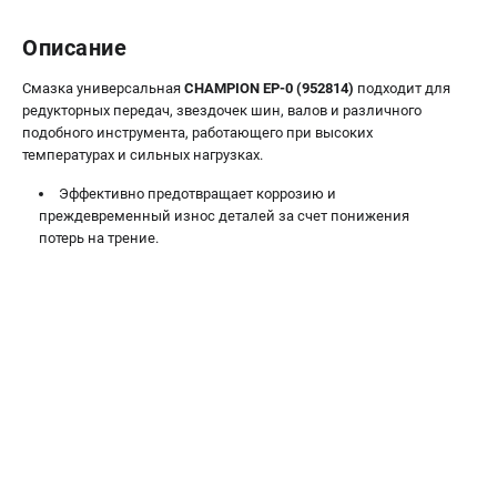
Новости
Описание
Юридическим лицам
Контакты
Смазка универсальная
CHAMPION EP-0 (952814)
подходит для
Бонусная программа
редукторных передач, звездочек шин, валов и различного
Способы оплаты
подобного инструмента, работающего при высоких
температурах и сильных нагрузках.
Как нас найти
Эффективно предотвращает коррозию и
КАТАЛОГ
преждевременный износ деталей за счет понижения
потерь на трение.
Аккумуляторная техника
Генераторы электричества
Двигатели
Запасные части
Мотоблоки
Мотопомпы
Принадлежности и акссесуары
Садовая техника
Сварочное оборудование