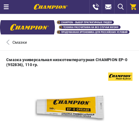
0 
₽
САНКТ-ПЕТЕРБУРГ
Смазки
+7 (812) 448-13-08
- ЗАКАЗ ИЗДЕЛИЙ
Смазка универсальная низкотемпературная CHAMPION EP-0
(952836), 110 гр.
+7 (8112) 59-12-69
- ЗАКАЗ ЗАПЧАСТЕЙ
ЗАКАЗАТЬ ЗАПЧАСТЬ
ВХОД ИЛИ РЕГИСТРАЦИЯ
КАТАЛОГ
АКЦИИ