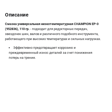
Новости
Юридическим лицам
Описание
Контакты
Бонусная программа
Смазка универсальная низкотемпературная CHAMPION EP-0
(952836), 110 гр.
- подходит для редукторных передач,
Способы оплаты
звездочек шин, валов и различного подобного инструмента,
Как нас найти
работающего при высоких температурах и сильных нагрузках.
Эффективно предотвращает коррозию и
КАТАЛОГ
преждевременный износ деталей за счет понижения
Аккумуляторная техника
потерь на трение.
Генераторы электричества
Двигатели
Запасные части
Мотоблоки
Мотопомпы
Принадлежности и акссесуары
Садовая техника
Сварочное оборудование