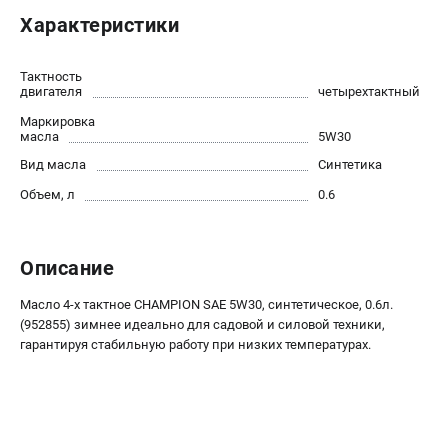
Новости
Характеристики
Юридическим лицам
Контакты
Тактность
Бонусная программа
двигателя
четырехтактный
Способы оплаты
Маркировка
масла
5W30
Как нас найти
Вид масла
Синтетика
КАТАЛОГ
Объем, л
0.6
Аккумуляторная техника
Генераторы электричества
Описание
Двигатели
Запасные части
Масло 4-х тактное CHAMPION SAE 5W30, синтетическое, 0.6л.
(952855) зимнее идеально для садовой и силовой техники,
Мотоблоки
гарантируя стабильную работу при низких температурах.
Мотопомпы
Принадлежности и акссесуары
Садовая техника
Сварочное оборудование