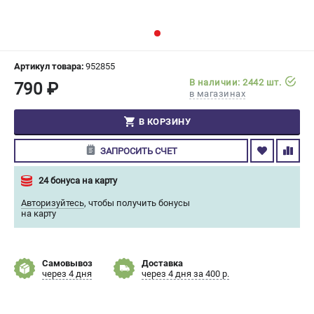
СРАВНЕНИЕ
(
0
)
ИЗБРАННОЕ
(
0
)
Артикул товара:
952855
В наличии: 2442 шт.
790 ₽
МАГАЗИНЫ
в магазинах
СЕРВИС
В КОРЗИНУ
ЗАПРОСИТЬ СЧЕТ
ПОДДЕРЖКА
Сервисный центр
24 бонуса на карту
Гарантия Champion
Авторизуйтесь
,
чтобы получить бонусы
Нашли дешевле?
на карту
Политика обработки персональных данных
Самовывоз
Доставка
ИНФОРМАЦИЯ
через 4 дня
через 4 дня за 400 р.
О компании
О бренде