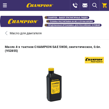
0 
₽
САНКТ-ПЕТЕРБУРГ
Масло для двигателя
+7 (812) 448-13-08
- ЗАКАЗ ИЗДЕЛИЙ
Масло 4-х тактное CHAMPION SAE 5W30, синтетическое, 0.6л.
(952855)
+7 (8112) 59-12-69
- ЗАКАЗ ЗАПЧАСТЕЙ
ЗАКАЗАТЬ ЗАПЧАСТЬ
ВХОД ИЛИ РЕГИСТРАЦИЯ
КАТАЛОГ
АКЦИИ