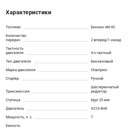
Новости
Характеристики
Юридическим лицам
Контакты
Бонусная программа
Топливо
Бензин АИ-92
Способы оплаты
Количество
передач
2 вперед/1 назад
Как нас найти
Тактность
двигателя
4-х тактный
КАТАЛОГ
Тип двигателя
Бензиновый
Аккумуляторная техника
Марка двигателя
Champion
Генераторы электричества
Стартер
Ручной
Двигатели
Запасные части
Шестеренчатый
Трансмиссия
редуктор
Мотоблоки
Ступица
Круг 25 мм
Мотопомпы
Принадлежности и акссесуары
Двигатель
G210-8HK
Садовая техника
Мощность, л. с.
7
Сварочное оборудование
Емкость