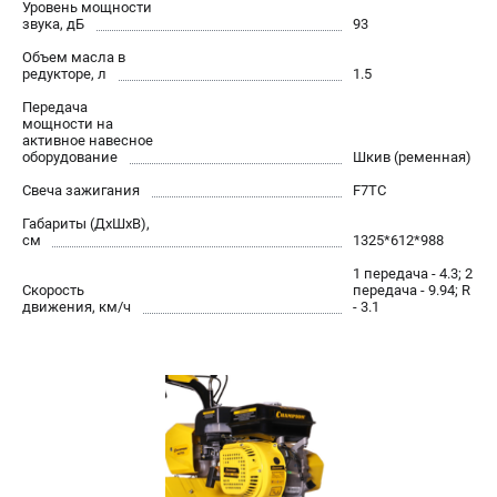
Уровень мощности
звука, дБ
93
Объем масла в
редукторе, л
1.5
Передача
мощности на
активное навесное
оборудование
Шкив (ременная)
Свеча зажигания
F7TC
Габариты (ДхШхВ),
см
1325*612*988
1 передача - 4.3; 2
Скорость
передача - 9.94; R
движения, км/ч
- 3.1