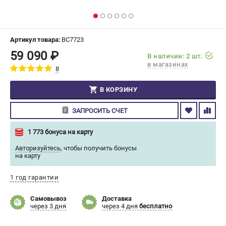
СРАВНЕНИЕ
(
0
)
ИЗБРАННОЕ
(
0
)
Артикул товара:
BC7723
59 090 ₽
В наличии: 2 шт.
МАГАЗИНЫ
в магазинах
8
СЕРВИС
В КОРЗИНУ
ЗАПРОСИТЬ СЧЕТ
ПОДДЕРЖКА
Сервисный центр
1 773 бонуса на карту
Гарантия Champion
Авторизуйтесь
,
чтобы получить бонусы
Нашли дешевле?
на карту
Политика обработки персональных данных
1 год гарантии
ИНФОРМАЦИЯ
Самовывоз
Доставка
через 3 дня
через 4 дня
бесплатно
О компании
О бренде