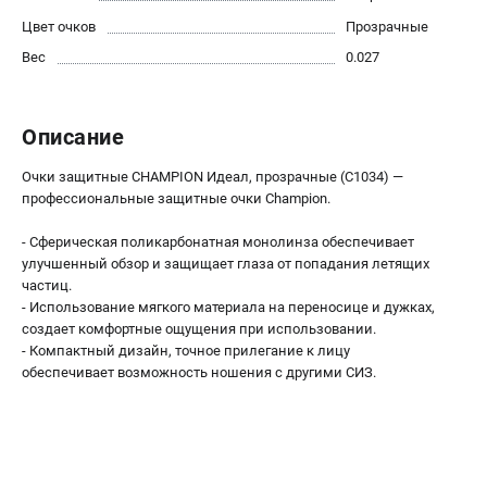
Новости
Цвет очков
Прозрачные
Юридическим лицам
Вес
0.027
Контакты
Бонусная программа
Способы оплаты
Описание
Как нас найти
Очки защитные CHAMPION Идеал, прозрачные (C1034) —
профессиональные защитные очки Champion.
КАТАЛОГ
- Сферическая поликарбонатная монолинза обеспечивает
Аккумуляторная техника
улучшенный обзор и защищает глаза от попадания летящих
Генераторы электричества
частиц.
Двигатели
- Использование мягкого материала на переносице и дужках,
Запасные части
создает комфортные ощущения при использовании.
- Компактный дизайн, точное прилегание к лицу
Мотоблоки
обеспечивает возможность ношения с другими СИЗ.
Мотопомпы
Принадлежности и акссесуары
Садовая техника
Сварочное оборудование