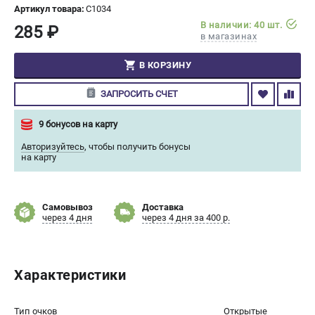
Артикул товара:
C1034
СРАВНЕНИЕ
(
0
)
В наличии: 40 шт.
285 ₽
в магазинах
ИЗБРАННОЕ
(
0
)
В КОРЗИНУ
МАГАЗИНЫ
ЗАПРОСИТЬ СЧЕТ
СЕРВИС
9 бонусов на карту
Авторизуйтесь
,
чтобы получить бонусы
ПОДДЕРЖКА
на карту
Сервисный центр
Гарантия Champion
Самовывоз
Доставка
Нашли дешевле?
через 4 дня
через 4 дня за 400 р.
Политика обработки персональных данных
ИНФОРМАЦИЯ
Характеристики
О компании
О бренде
Тип очков
Открытые