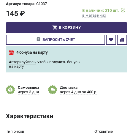
Артикул товара:
C1037
СРАВНЕНИЕ
(
0
)
В наличии: 210 шт.
145 ₽
в магазинах
ИЗБРАННОЕ
(
0
)
В КОРЗИНУ
МАГАЗИНЫ
ЗАПРОСИТЬ СЧЕТ
СЕРВИС
4 бонуса на карту
Авторизуйтесь
,
чтобы получить бонусы
ПОДДЕРЖКА
на карту
Сервисный центр
Гарантия Champion
Самовывоз
Доставка
Нашли дешевле?
через 3 дня
через 4 дня за 400 р.
Политика обработки персональных данных
ИНФОРМАЦИЯ
Характеристики
О компании
О бренде
Тип очков
Открытые