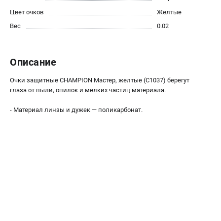
Новости
Цвет очков
Желтые
Юридическим лицам
Вес
0.02
Контакты
Бонусная программа
Способы оплаты
Описание
Как нас найти
Очки защитные CHAMPION Мастер, желтые (C1037) берегут
глаза от пыли, опилок и мелких частиц материала.
КАТАЛОГ
- Материал линзы и дужек — поликарбонат.
Аккумуляторная техника
Генераторы электричества
Двигатели
Запасные части
Мотоблоки
Мотопомпы
Принадлежности и акссесуары
Садовая техника
Сварочное оборудование