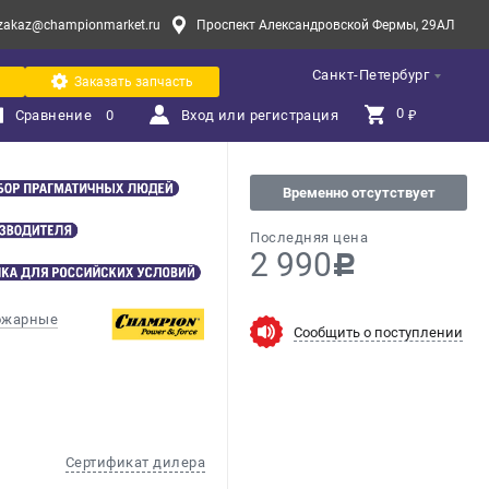
zakaz@championmarket.ru
Проспект Александровской Фермы, 29АЛ
Санкт-Петербург
Заказать запчасть
0 
Сравнение
0
Вход или регистрация
₽
Временно отсутствует
Последняя цена
2 990
c
ожарные
Сообщить о поступлении
Сертификат дилера