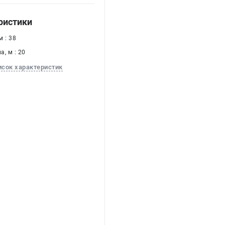
ристики
 : 38
, м : 20
исок характеристик