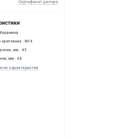
Сертификат дилера
ристики
 Керамика
 крепление : M14
онки, мм : 45
ки, мм : 66
исок характеристик