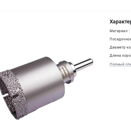
Характе
Материал :
Посадочное
Диаметр кор
Длина корон
Полный сп