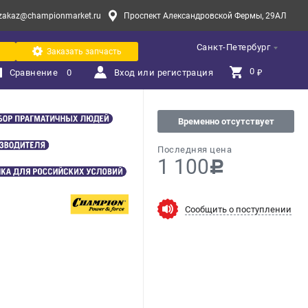
zakaz@championmarket.ru
Проспект Александровской Фермы, 29АЛ
Санкт-Петербург
Заказать запчасть
0 
Сравнение
0
Вход или регистрация
₽
Временно отсутствует
Последняя цена
1 100
c
Сообщить о поступлении