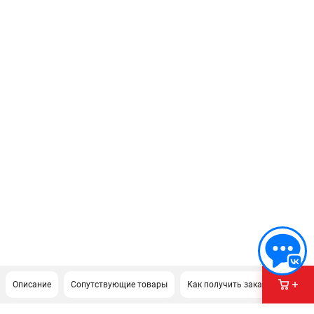
Описание
Сопутствующие товары
Как получить заказ?
Доку