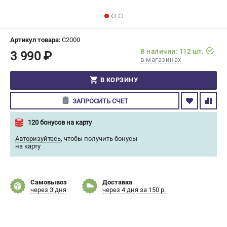
СРАВНЕНИЕ
(
0
)
ИЗБРАННОЕ
(
0
)
Артикул товара:
C2000
В наличии: 112 шт.
3 990 ₽
в магазинах
МАГАЗИНЫ
В КОРЗИНУ
СЕРВИС
ЗАПРОСИТЬ СЧЕТ
ПОДДЕРЖКА
120 бонусов на карту
Сервисный центр
Авторизуйтесь
,
чтобы получить бонусы
Гарантия Champion
на карту
Нашли дешевле?
Политика обработки персональных данных
Самовывоз
Доставка
через 3 дня
через 4 дня за 150 р.
ИНФОРМАЦИЯ
О компании
О бренде