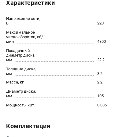
Характеристики
Новости
Юридическим лицам
Напряжение сети,
Контакты
В
220
Бонусная программа
Максимальное
Способы оплаты
число оборотов, об/
мин
4800
Как нас найти
Посадочный
диаметр диска,
КАТАЛОГ
мм
22.2
Толщина диска,
Аккумуляторная техника
мм
3.2
Генераторы электричества
Масса, кг
2.2
Двигатели
Диаметр диска,
Запасные части
мм
105
Мотоблоки
Мощность, кВт
0.085
Мотопомпы
Принадлежности и акссесуары
Садовая техника
Комплектация
Сварочное оборудование