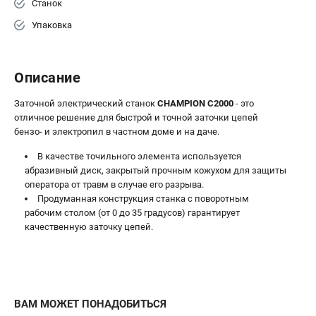
Средства защиты
Станок
Станки
Упаковка
Строительная техника
Уборочная техника
Описание
ТЕЛЕФОН (САНКТ-ПЕТЕРБУРГ)
Заточной электрический станок
CHAMPION C2000
- это
+7 (812) 448-13-08
отличное решение для быстрой и точной заточки цепей
Информация размещённая на сайте не является публичной
бензо- и электропил в частном доме и на даче.
офертой.
В качестве точильного элемента используется
проспект Александровской Фермы, 29АЛ
абразивный диск, закрытый прочным кожухом для защиты
8 (812) 748-27-58
оператора от травм в случае его разрыва.
8 (800) 550-70-46
Продуманная конструкция станка с поворотным
Режим работы колл-центра:
рабочим столом (от 0 до 35 градусов) гарантирует
пн-пт - с 9:00 до 18:00
качественную заточку цепей.
сб - с 10:00 до 16:00
вс - выходной
ЗАКАЗ ЗАПЧАСТЕЙ
+7 (8112) 59-12-69
zakaz@championmarket.ru
ВАМ МОЖЕТ ПОНАДОБИТЬСЯ