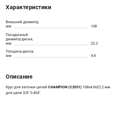
Новости
Характеристики
Юридическим лицам
Контакты
Внешний диаметр,
Бонусная программа
мм
108
Способы оплаты
Посадочный
диаметр диска,
Как нас найти
мм
22.2
Толщина диска,
КАТАЛОГ
мм
4.8
Аккумуляторная техника
Генераторы электричества
Описание
Двигатели
Запасные части
Круг для заточки цепей
CHAMPION (C2031)
108х4.8х22.2 мм
для цепи 3/8" 0.404"
Мотоблоки
Мотопомпы
Принадлежности и акссесуары
Садовая техника
Сварочное оборудование