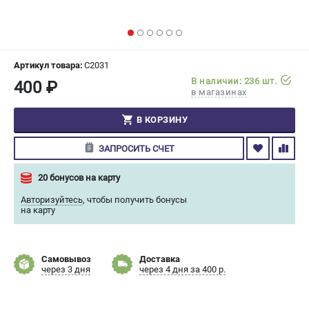
СРАВНЕНИЕ
(
0
)
ИЗБРАННОЕ
(
0
)
Артикул товара:
C2031
В наличии: 236 шт.
400 ₽
МАГАЗИНЫ
в магазинах
СЕРВИС
В КОРЗИНУ
ЗАПРОСИТЬ СЧЕТ
ПОДДЕРЖКА
Сервисный центр
20 бонусов на карту
Гарантия Champion
Авторизуйтесь
,
чтобы получить бонусы
Нашли дешевле?
на карту
Политика обработки персональных данных
Самовывоз
Доставка
ИНФОРМАЦИЯ
через 3 дня
через 4 дня за 400 р.
О компании
О бренде