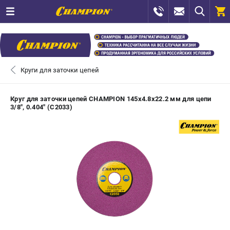
0 
₽
ПОМОНА
Круги для заточки цепей
+7 (800) 550-70-46
- ЗАКАЗ ИЗДЕЛИЙ
Круг для заточки цепей CHAMPION 145х4.8х22.2 мм для цепи
3/8", 0.404" (C2033)
+7 (8112) 59-12-69
- ЗАКАЗ ЗАПЧАСТЕЙ
ЗАКАЗАТЬ ЗАПЧАСТЬ
ВХОД ИЛИ РЕГИСТРАЦИЯ
КАТАЛОГ
АКЦИИ