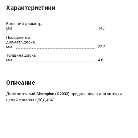
Новости
Характеристики
Юридическим лицам
Контакты
Внешний диаметр,
Бонусная программа
мм
145
Способы оплаты
Посадочный
диаметр диска,
мм
22.2
КАТАЛОГ
Толщина диска,
мм
4.8
Аккумуляторная техника
Генераторы электричества
Двигатели
Описание
Запасные части
Мотоблоки
Диск заточный
Champion (C2033)
предназначен для заточки
цепей с шагом 3/8",0,404"
Мотопомпы
Принадлежности и акссесуары
Садовая техника
Сварочное оборудование
Средства защиты