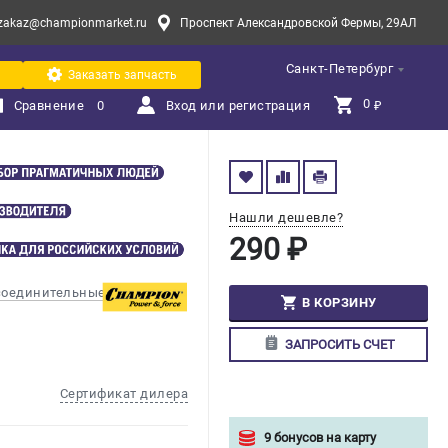
zakaz@championmarket.ru
Проспект Александровской Фермы, 29АЛ
Санкт-Петербург
Заказать запчасть
0 
Сравнение
0
Вход или регистрация
₽
Нашли дешевле?
290 ₽
соединительные
В КОРЗИНУ
ЗАПРОСИТЬ СЧЕТ
Сертификат дилера
9 бонусов на карту