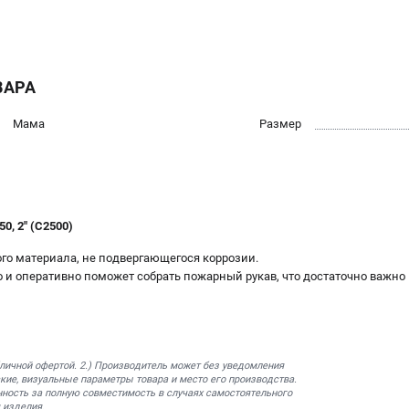
ВАРА
Мама
Размер
, 2" (C2500)
ого матeриала, не подвергающегося коррозии.
ро и оперативно поможет собрать пожарный рукав, что достаточно важн
бличной офертой. 2.) Производитель может без уведомления
кие, визуальные параметры товара и место его производства.
нность за полную совместимость в случаях самостоятельного
 изделия.