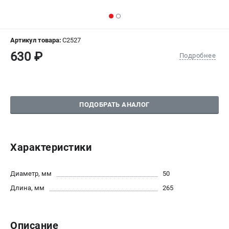
СРАВНЕНИЕ
(
0
)
ИЗБРАННОЕ
(
0
)
Артикул товара:
C2527
630 ₽
Подробнее
МАГАЗИНЫ
СЕРВИС
ПОДОБРАТЬ АНАЛОГ
ПОДДЕРЖКА
Сервисный центр
Гарантия Champion
Характеристики
Нашли дешевле?
Политика обработки персональных данных
Диаметр, мм
50
Длина, мм
265
ИНФОРМАЦИЯ
О компании
Описание
О бренде