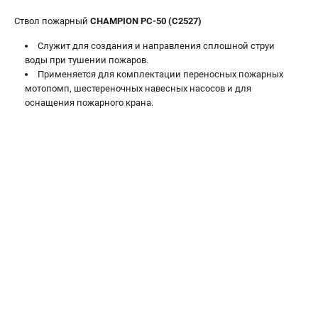
Новости
Ствол пожарный
CHAMPION РС-50 (C2527)
Юридическим лицам
Служит для создания и направления сплошной струи
Контакты
воды при тушении пожаров.
Бонусная программа
Применяется для комплектации переносных пожарных
Способы оплаты
мотопомп, шестереночных навесных насосов и для
оснащения пожарного крана.
КАТАЛОГ
Аккумуляторная техника
Генераторы электричества
Двигатели
Запасные части
Мотоблоки
Мотопомпы
Принадлежности и акссесуары
Садовая техника
Сварочное оборудование
Средства защиты