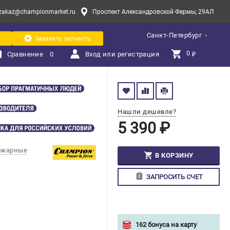
zakaz@championmarket.ru
Проспект Александровской Фермы, 29АЛ
Санкт-Петербург
Заказать запчасть
0 
Сравнение
0
Вход или регистрация
₽
Нашли дешевле?
5 390 ₽
ожарные
В КОРЗИНУ
ЗАПРОСИТЬ СЧЕТ
162 бонуса на карту