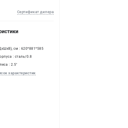
Сертификат дилера
ристики
хШхВ), см : 620*881*585
рпуса : сталь/0.8
еса : 2.5"
исок характеристик