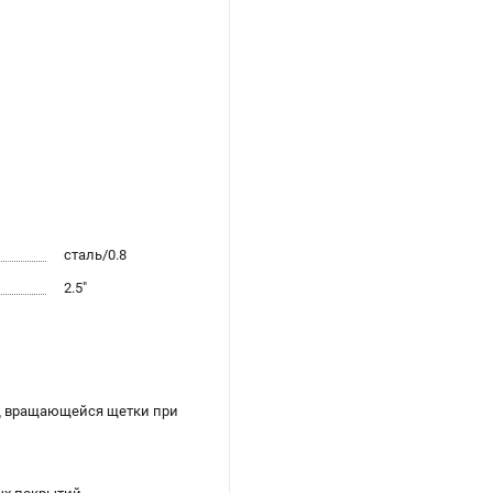
сталь/0.8
2.5"
од вращающейся щетки при