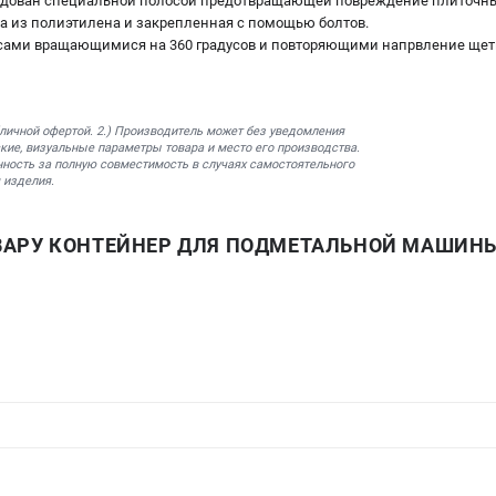
рудован специальной полосой предотвращающей повреждение плиточны
а из полиэтилена и закрепленная с помощью болтов.
есами вращающимися на 360 градусов и повторяющими напрвление щет
бличной офертой. 2.) Производитель может без уведомления
кие, визуальные параметры товара и место его производства.
нность за полную совместимость в случаях самостоятельного
 изделия.
ВАРУ КОНТЕЙНЕР ДЛЯ ПОДМЕТАЛЬНОЙ МАШИНЫ