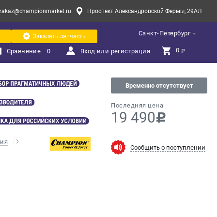
zakaz@championmarket.ru
Проспект Александровской Фермы, 29АЛ
Санкт-Петербург
Заказать запчасть
0 
Сравнение
0
Вход или регистрация
₽
Временно отсутствует
Последняя цена
19 490
c
ния
Сообщить о поступлении