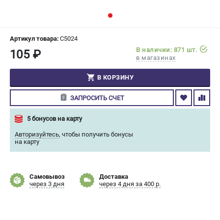
СРАВНЕНИЕ
(
0
)
ИЗБРАННОЕ
(
0
)
Артикул товара:
C5024
В наличии: 871 шт.
105 ₽
в магазинах
МАГАЗИНЫ
В КОРЗИНУ
СЕРВИС
ЗАПРОСИТЬ СЧЕТ
ПОДДЕРЖКА
5 бонусов на карту
Сервисный центр
Авторизуйтесь
,
чтобы получить бонусы
Гарантия Champion
на карту
Нашли дешевле?
Политика обработки персональных данных
Самовывоз
Доставка
через 3 дня
через 4 дня за 400 р.
ИНФОРМАЦИЯ
О компании
О бренде