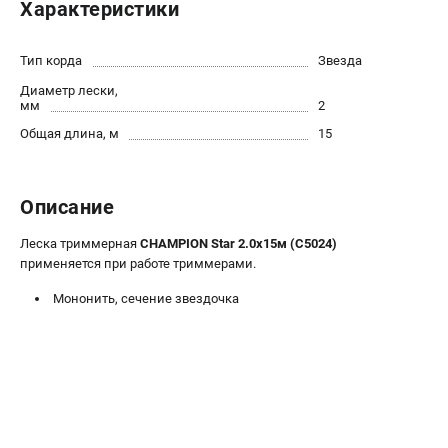
Характеристики
Новости
Юридическим лицам
Тип корда
Звезда
Контакты
Диаметр лески,
Бонусная программа
мм
2
Способы оплаты
Общая длина, м
15
Как нас найти
КАТАЛОГ
Описание
Аккумуляторная техника
Леска триммерная
CHAMPION Star 2.0х15м (C5024)
Генераторы электричества
применяется при работе триммерами.
Двигатели
Мононить, сечение звездочка
Запасные части
Мотоблоки
Мотопомпы
Принадлежности и акссесуары
Садовая техника
Сварочное оборудование