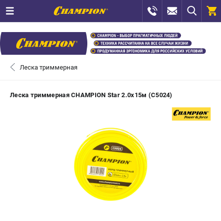
0 
₽
САНКТ-ПЕТЕРБУРГ
Леска триммерная
+7 (812) 448-13-08
- ЗАКАЗ ИЗДЕЛИЙ
Леска триммерная CHAMPION Star 2.0х15м (C5024)
+7 (8112) 59-12-69
- ЗАКАЗ ЗАПЧАСТЕЙ
ЗАКАЗАТЬ ЗАПЧАСТЬ
ВХОД ИЛИ РЕГИСТРАЦИЯ
КАТАЛОГ
АКЦИИ