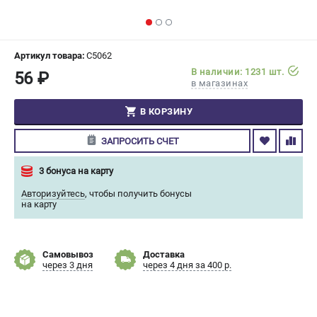
СРАВНЕНИЕ
(
0
)
ИЗБРАННОЕ
(
0
)
Артикул товара:
C5062
В наличии: 1231 шт.
56 ₽
в магазинах
МАГАЗИНЫ
В КОРЗИНУ
СЕРВИС
ЗАПРОСИТЬ СЧЕТ
ПОДДЕРЖКА
3 бонуса на карту
Сервисный центр
Авторизуйтесь
,
чтобы получить бонусы
Гарантия Champion
на карту
Нашли дешевле?
Политика обработки персональных данных
Самовывоз
Доставка
через 3 дня
через 4 дня за 400 р.
ИНФОРМАЦИЯ
О компании
О бренде