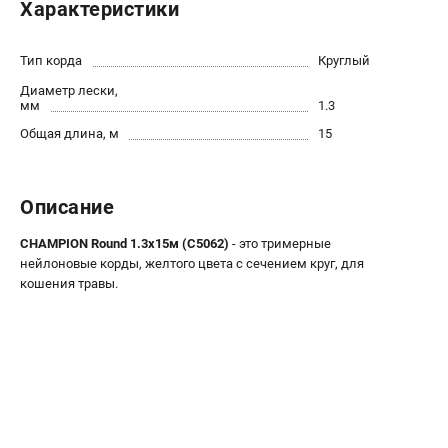
Характеристики
Новости
Юридическим лицам
Тип корда
Круглый
Контакты
Диаметр лески,
Бонусная программа
мм
1.3
Способы оплаты
Общая длина, м
15
Как нас найти
КАТАЛОГ
Описание
Аккумуляторная техника
CHAMPION Round 1.3х15м (C5062)
- это тримерные
Генераторы электричества
нейлоновые корды, желтого цвета с сечением круг, для
Двигатели
кошения травы.
Запасные части
Мотоблоки
Мотопомпы
Принадлежности и акссесуары
Садовая техника
Сварочное оборудование