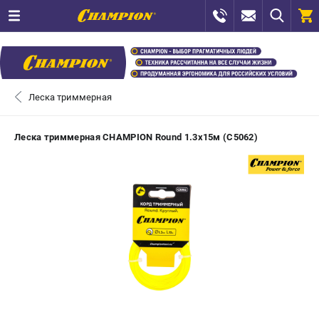
0 
₽
САНКТ-ПЕТЕРБУРГ
Леска триммерная
+7 (812) 448-13-08
- ЗАКАЗ ИЗДЕЛИЙ
Леска триммерная CHAMPION Round 1.3х15м (C5062)
+7 (8112) 59-12-69
- ЗАКАЗ ЗАПЧАСТЕЙ
ЗАКАЗАТЬ ЗАПЧАСТЬ
ВХОД ИЛИ РЕГИСТРАЦИЯ
КАТАЛОГ
АКЦИИ