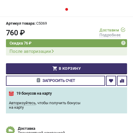
СРАВНЕНИЕ
(
0
)
ИЗБРАННОЕ
(
0
)
Артикул товара:
C5069
Доставим
760 ₽
Подробнее
МАГАЗИНЫ
Скидка 76 ₽
После авторизации
СЕРВИС
ПОДДЕРЖКА
В КОРЗИНУ
Сервисный центр
ЗАПРОСИТЬ СЧЕТ
Гарантия Champion
Нашли дешевле?
19 бонусов на карту
Политика обработки персональных данных
Авторизуйтесь
,
чтобы получить бонусы
на карту
ИНФОРМАЦИЯ
О компании
Доставка
О бренде
Транспортной компанией