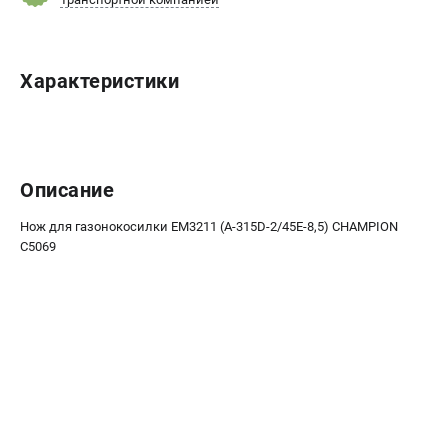
Новости
Юридическим лицам
Контакты
Характеристики
Бонусная программа
Способы оплаты
КАТАЛОГ
Описание
Аккумуляторная техника
Генераторы электричества
Нож для газонокосилки EM3211 (A-315D-2/45E-8,5) CHAMPION
C5069
Двигатели
Запасные части
Мотоблоки
Мотопомпы
Принадлежности и акссесуары
Садовая техника
Сварочное оборудование
Средства защиты