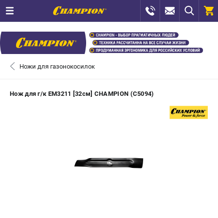
0 
₽
ПОМОНА
Ножи для газонокосилок
+7 (800) 550-70-46
- ЗАКАЗ ИЗДЕЛИЙ
Нож для г/к EM3211 [32см] CHAMPION (C5094)
+7 (8112) 59-12-69
- ЗАКАЗ ЗАПЧАСТЕЙ
ЗАКАЗАТЬ ЗАПЧАСТЬ
ВХОД ИЛИ РЕГИСТРАЦИЯ
КАТАЛОГ
АКЦИИ