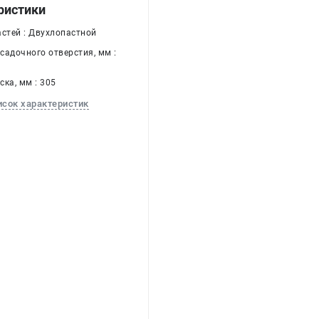
ристики
астей : Двухлопастной
садочного отверстия, мм :
ка, мм : 305
исок характеристик