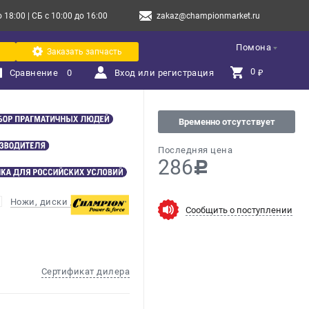
18:00 | СБ с 10:00 до 16:00
zakaz@championmarket.ru
Помона
Заказать запчасть
0 
Сравнение
0
Вход или регистрация
₽
Временно отсутствует
Последняя цена
286
c
Ножи, диски для мотокос
Сообщить о поступлении
Сертификат дилера