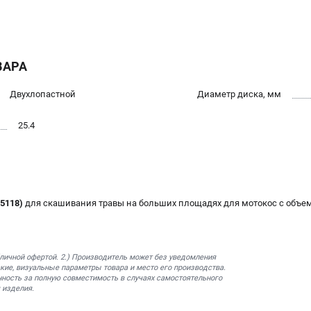
ВАРА
Двухлопастной
Диаметр диска, мм
25.4
5118)
для скашивания травы на больших площадях для мотокос с объем
бличной офертой. 2.) Производитель может без уведомления
кие, визуальные параметры товара и место его производства.
нность за полную совместимость в случаях самостоятельного
 изделия.