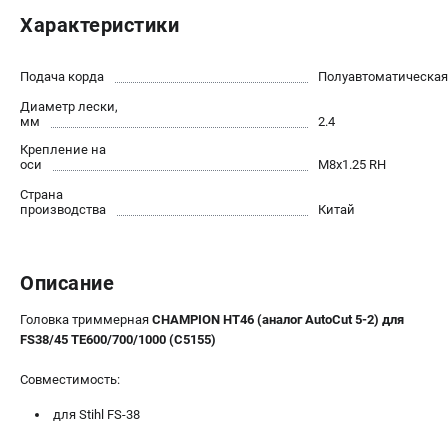
Новости
Характеристики
Юридическим лицам
Контакты
Подача корда
Полуавтоматическая
Бонусная программа
Диаметр лески,
Способы оплаты
мм
2.4
Как нас найти
Крепление на
оси
М8х1.25 RH
КАТАЛОГ
Страна
производства
Китай
Аккумуляторная техника
Генераторы электричества
Двигатели
Описание
Запасные части
Головка триммерная
CHAMPION HT46 (аналог AutoCut 5-2) для
Мотоблоки
FS38/45 TE600/700/1000 (C5155)
Мотопомпы
Принадлежности и акссесуары
Совместимость:
Садовая техника
для Stihl FS-38
Сварочное оборудование