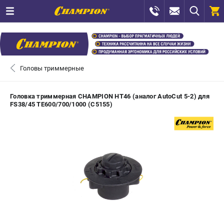
0 
₽
САНКТ-ПЕТЕРБУРГ
Головы триммерные
+7 (812) 448-13-08
- ЗАКАЗ ИЗДЕЛИЙ
Головка триммерная CHAMPION HT46 (аналог AutoCut 5-2) для
FS38/45 TE600/700/1000 (C5155)
+7 (8112) 59-12-69
- ЗАКАЗ ЗАПЧАСТЕЙ
ЗАКАЗАТЬ ЗАПЧАСТЬ
ВХОД ИЛИ РЕГИСТРАЦИЯ
КАТАЛОГ
АКЦИИ