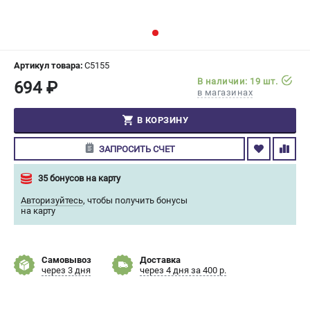
СРАВНЕНИЕ
(
0
)
ИЗБРАННОЕ
(
0
)
Артикул товара:
C5155
В наличии: 19 шт.
694 ₽
МАГАЗИНЫ
в магазинах
СЕРВИС
В КОРЗИНУ
ЗАПРОСИТЬ СЧЕТ
ПОДДЕРЖКА
Сервисный центр
35 бонусов на карту
Гарантия Champion
Авторизуйтесь
,
чтобы получить бонусы
Нашли дешевле?
на карту
Политика обработки персональных данных
Самовывоз
Доставка
ИНФОРМАЦИЯ
через 3 дня
через 4 дня за 400 р.
О компании
О бренде