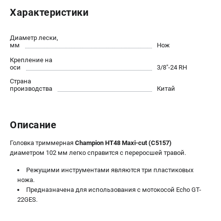
Новости
Характеристики
Юридическим лицам
Контакты
Диаметр лески,
Бонусная программа
мм
Нож
Способы оплаты
Крепление на
оси
3/8"-24 RH
Как нас найти
Страна
производства
Китай
КАТАЛОГ
Аккумуляторная техника
Описание
Генераторы электричества
Двигатели
Головка триммерная
Champion HT48 Maxi-cut (C5157)
Запасные части
диаметром 102 мм легко справится с переросшей травой.
Мотоблоки
Режущими инструментами являются три пластиковых
Мотопомпы
ножа.
Принадлежности и акссесуары
Предназначена для использования с мотокосой Echo GT-
Садовая техника
22GES.
Сварочное оборудование