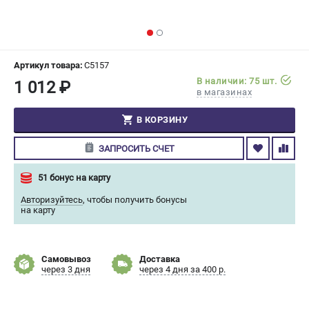
СРАВНЕНИЕ
(
0
)
ИЗБРАННОЕ
(
0
)
Артикул товара:
C5157
В наличии: 75 шт.
1 012 ₽
МАГАЗИНЫ
в магазинах
СЕРВИС
В КОРЗИНУ
ЗАПРОСИТЬ СЧЕТ
ПОДДЕРЖКА
Сервисный центр
51 бонус на карту
Гарантия Champion
Авторизуйтесь
,
чтобы получить бонусы
Нашли дешевле?
на карту
Политика обработки персональных данных
Самовывоз
Доставка
ИНФОРМАЦИЯ
через 3 дня
через 4 дня за 400 р.
О компании
О бренде