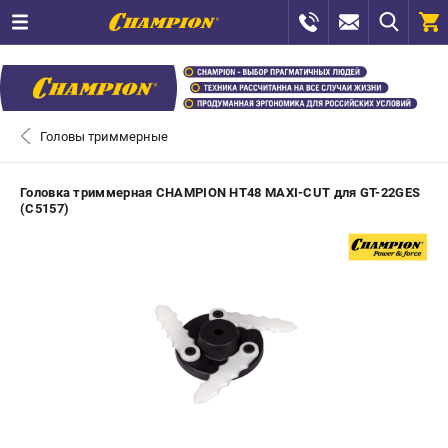
0 
₽
САНКТ-ПЕТЕРБУРГ
Головы триммерные
+7 (812) 448-13-08
- ЗАКАЗ ИЗДЕЛИЙ
Головка триммерная CHAMPION HT48 MAXI-CUT для GT-22GES
(C5157)
+7 (8112) 59-12-69
- ЗАКАЗ ЗАПЧАСТЕЙ
ЗАКАЗАТЬ ЗАПЧАСТЬ
ВХОД ИЛИ РЕГИСТРАЦИЯ
КАТАЛОГ
АКЦИИ