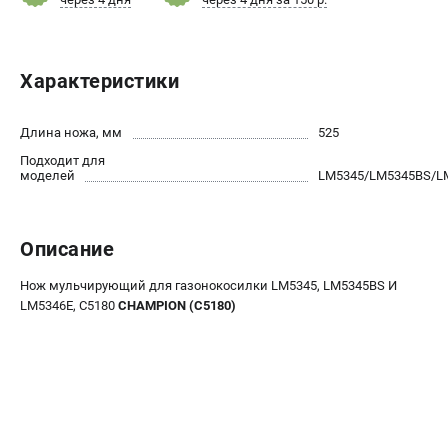
Новости
Юридическим лицам
Контакты
Характеристики
Бонусная программа
Способы оплаты
Длина ножа, мм
525
Как нас найти
Подходит для
моделей
LM5345/LM5345BS/L
КАТАЛОГ
Аккумуляторная техника
Описание
Генераторы электричества
Двигатели
Нож мульчирующий для газонокосилки LM5345, LM5345BS И
Запасные части
LM5346E, С5180
CHAMPION (C5180)
Мотоблоки
Мотопомпы
Принадлежности и акссесуары
Садовая техника
Сварочное оборудование