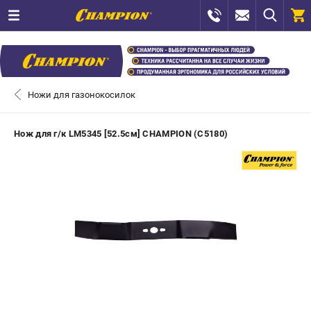
0 
₽
САНКТ-ПЕТЕРБУРГ
Ножи для газонокосилок
+7 (812) 448-13-08
- ЗАКАЗ ИЗДЕЛИЙ
Нож для г/к LM5345 [52.5см] CHAMPION (C5180)
+7 (8112) 59-12-69
- ЗАКАЗ ЗАПЧАСТЕЙ
ЗАКАЗАТЬ ЗАПЧАСТЬ
ВХОД ИЛИ РЕГИСТРАЦИЯ
КАТАЛОГ
АКЦИИ