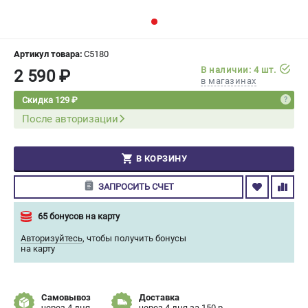
СРАВНЕНИЕ
(
0
)
ИЗБРАННОЕ
(
0
)
Артикул товара:
C5180
В наличии: 4 шт.
2 590 ₽
в магазинах
МАГАЗИНЫ
Скидка 129 ₽
После авторизации
СЕРВИС
ПОДДЕРЖКА
В КОРЗИНУ
Сервисный центр
ЗАПРОСИТЬ СЧЕТ
Гарантия Champion
Нашли дешевле?
65 бонусов на карту
Политика обработки персональных данных
Авторизуйтесь
,
чтобы получить бонусы
на карту
ИНФОРМАЦИЯ
О компании
Самовывоз
Доставка
О бренде
через 4 дня
через 4 дня за 150 р.