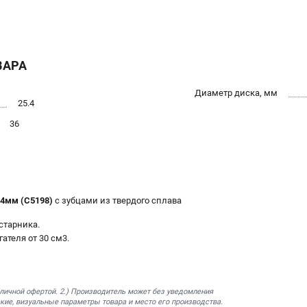
ВАРА
Диаметр диска, мм
25.4
36
.4мм (C5198)
с зубцами из твердого сплава
старника.
ателя от 30 см3.
бличной офертой. 2.) Производитель может без уведомления
кие, визуальные параметры товара и место его производства.