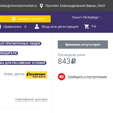
zakaz@championmarket.ru
Проспект Александровской Фермы, 29АЛ
Санкт-Петербург
Заказать запчасть
0 
Сравнение
0
Вход или регистрация
₽
Временно отсутствует
Последняя цена
843
c
Ножи, диски для мотокос
Сообщить о поступлении
Сертификат дилера