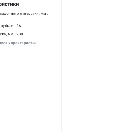
ристики
садочного отверстия, мм :
зубьев : 36
ка, мм : 230
исок характеристик