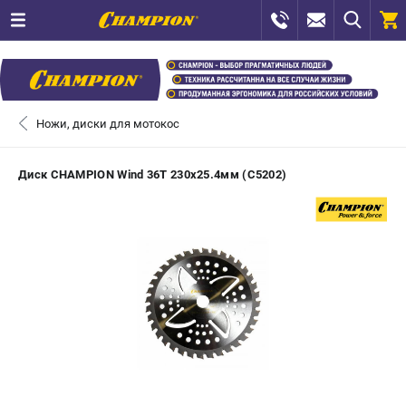
0 
₽
САНКТ-ПЕТЕРБУРГ
Ножи, диски для мотокос
+7 (812) 448-13-08
- ЗАКАЗ ИЗДЕЛИЙ
Диск CHAMPION Wind 36Т 230х25.4мм (C5202)
+7 (8112) 59-12-69
- ЗАКАЗ ЗАПЧАСТЕЙ
ЗАКАЗАТЬ ЗАПЧАСТЬ
ВХОД ИЛИ РЕГИСТРАЦИЯ
КАТАЛОГ
АКЦИИ