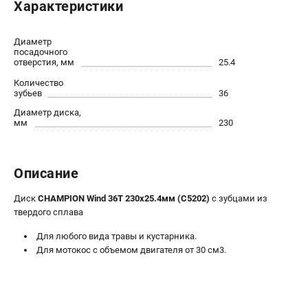
Характеристики
Новости
Юридическим лицам
Диаметр
Контакты
посадочного
отверстия, мм
25.4
Бонусная программа
Способы оплаты
Количество
зубьев
36
Как нас найти
Диаметр диска,
мм
230
КАТАЛОГ
Аккумуляторная техника
Описание
Генераторы электричества
Двигатели
Диск
CHAMPION Wind 36Т 230х25.4мм (C5202)
с зубцами из
Запасные части
твердого сплава
Мотоблоки
Для любого вида травы и кустарника.
Мотопомпы
Для мотокос с объемом двигателя от 30 см3.
Принадлежности и акссесуары
Садовая техника
Сварочное оборудование