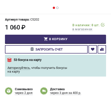
СРАВНЕНИЕ
(
0
)
ИЗБРАННОЕ
(
0
)
Артикул товара:
C5202
В наличии: 8 шт.
1 060 ₽
в магазинах
МАГАЗИНЫ
В КОРЗИНУ
СЕРВИС
ЗАПРОСИТЬ СЧЕТ
ПОДДЕРЖКА
53 бонуса на карту
Сервисный центр
Авторизуйтесь
,
чтобы получить бонусы
Гарантия Champion
на карту
Нашли дешевле?
Политика обработки персональных данных
Самовывоз
Доставка
через 2 дня
через 3 дня за 400 р.
ИНФОРМАЦИЯ
О компании
О бренде