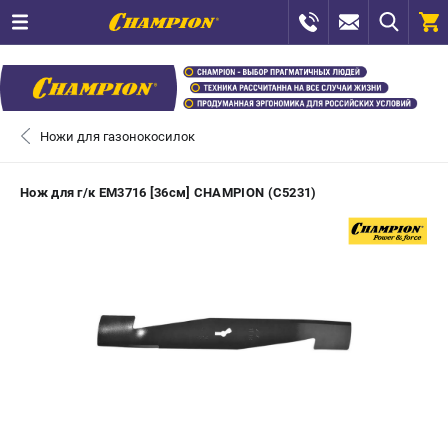
0 
₽
ПОМОНА
Ножи для газонокосилок
+7 (800) 550-70-46
- ЗАКАЗ ИЗДЕЛИЙ
Нож для г/к EM3716 [36см] CHAMPION (C5231)
+7 (8112) 59-12-69
- ЗАКАЗ ЗАПЧАСТЕЙ
ЗАКАЗАТЬ ЗАПЧАСТЬ
ВХОД ИЛИ РЕГИСТРАЦИЯ
КАТАЛОГ
АКЦИИ