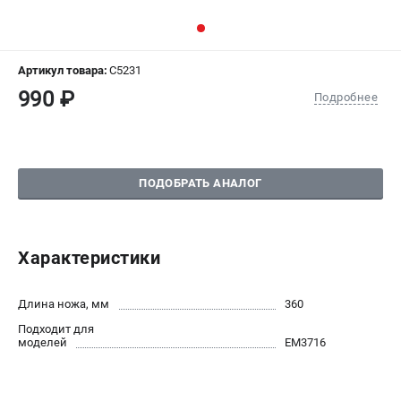
СРАВНЕНИЕ
(
0
)
ИЗБРАННОЕ
(
0
)
Артикул товара:
C5231
990 ₽
Подробнее
МАГАЗИНЫ
СЕРВИС
ПОДОБРАТЬ АНАЛОГ
ПОДДЕРЖКА
Сервисный центр
Гарантия Champion
Характеристики
Нашли дешевле?
Политика обработки персональных данных
Длина ножа, мм
360
Подходит для
ИНФОРМАЦИЯ
моделей
EM3716
О компании
О бренде