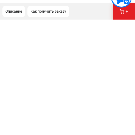
Описание
Как получить заказ?
ПОДДЕРЖКА
Сервисный центр
Гарантия Champion
Нашли дешевле?
Политика обработки персональных данных
ИНФОРМАЦИЯ
О компании
О бренде
Новости
Юридическим лицам