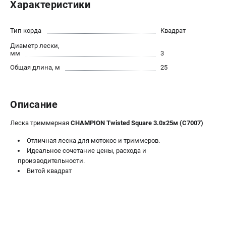
Характеристики
Новости
Юридическим лицам
Тип корда
Квадрат
Контакты
Диаметр лески,
Бонусная программа
мм
3
Способы оплаты
Общая длина, м
25
Как нас найти
КАТАЛОГ
Описание
Аккумуляторная техника
Леска триммерная
CHAMPION Twisted Square 3.0х25м (C7007)
Генераторы электричества
Двигатели
Отличная леска для мотокос и триммеров.
Идеальное сочетание цены, расхода и
Запасные части
производительности.
Мотоблоки
Витой квадрат
Мотопомпы
Принадлежности и акссесуары
Садовая техника
Сварочное оборудование