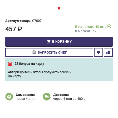
СРАВНЕНИЕ
(
0
)
ИЗБРАННОЕ
(
0
)
Артикул товара:
C7007
В наличии: 40 шт.
457 ₽
в магазинах
МАГАЗИНЫ
В КОРЗИНУ
СЕРВИС
ЗАПРОСИТЬ СЧЕТ
ПОДДЕРЖКА
23 бонуса на карту
Сервисный центр
Авторизуйтесь
,
чтобы получить бонусы
Гарантия Champion
на карту
Нашли дешевле?
Политика обработки персональных данных
Самовывоз
Доставка
через 4 дня
через 4 дня за 400 р.
ИНФОРМАЦИЯ
О компании
О бренде