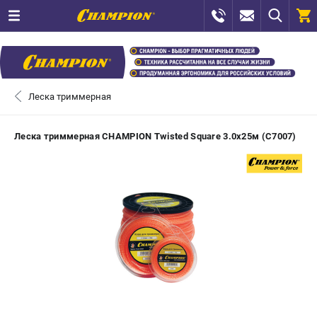
0 
₽
САНКТ-ПЕТЕРБУРГ
Леска триммерная
+7 (812) 448-13-08
- ЗАКАЗ ИЗДЕЛИЙ
Леска триммерная CHAMPION Twisted Square 3.0х25м (C7007)
+7 (8112) 59-12-69
- ЗАКАЗ ЗАПЧАСТЕЙ
ЗАКАЗАТЬ ЗАПЧАСТЬ
ВХОД ИЛИ РЕГИСТРАЦИЯ
КАТАЛОГ
АКЦИИ