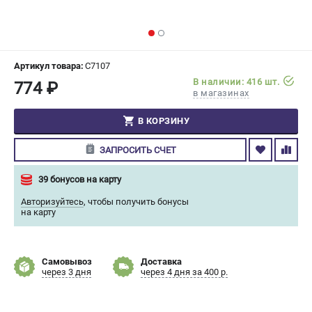
СРАВНЕНИЕ
(
0
)
ИЗБРАННОЕ
(
0
)
Артикул товара:
C7107
В наличии: 416 шт.
774 ₽
МАГАЗИНЫ
в магазинах
СЕРВИС
В КОРЗИНУ
ЗАПРОСИТЬ СЧЕТ
ПОДДЕРЖКА
Сервисный центр
39 бонусов на карту
Гарантия Champion
Авторизуйтесь
,
чтобы получить бонусы
Нашли дешевле?
на карту
Политика обработки персональных данных
Самовывоз
Доставка
ИНФОРМАЦИЯ
через 3 дня
через 4 дня за 400 р.
О компании
О бренде