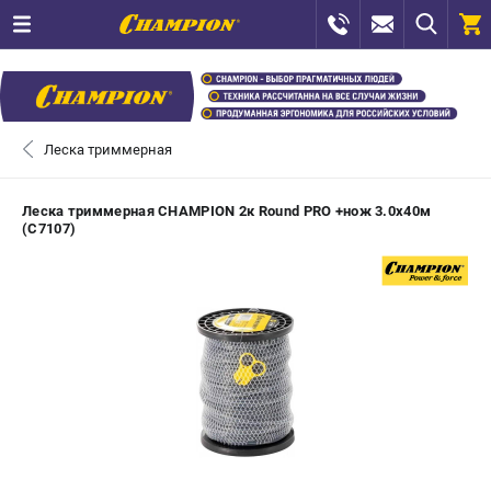
0 
₽
САНКТ-ПЕТЕРБУРГ
Леска триммерная
+7 (812) 448-13-08
- ЗАКАЗ ИЗДЕЛИЙ
Леска триммерная CHAMPION 2к Round PRO +нож 3.0х40м
(C7107)
+7 (8112) 59-12-69
- ЗАКАЗ ЗАПЧАСТЕЙ
ЗАКАЗАТЬ ЗАПЧАСТЬ
ВХОД ИЛИ РЕГИСТРАЦИЯ
КАТАЛОГ
АКЦИИ