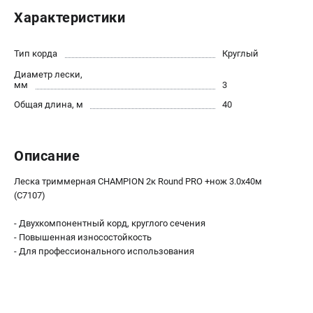
Новости
Характеристики
Юридическим лицам
Контакты
Тип корда
Круглый
Бонусная программа
Диаметр лески,
Способы оплаты
мм
3
Как нас найти
Общая длина, м
40
КАТАЛОГ
Описание
Аккумуляторная техника
Генераторы электричества
Леска триммерная CHAMPION 2к Round PRO +нож 3.0х40м
Двигатели
(C7107)
Запасные части
- Двухкомпонентный корд, круглого сечения
Мотоблоки
- Повышенная износостойкость
Мотопомпы
- Для профессионального использования
Принадлежности и акссесуары
Садовая техника
Сварочное оборудование