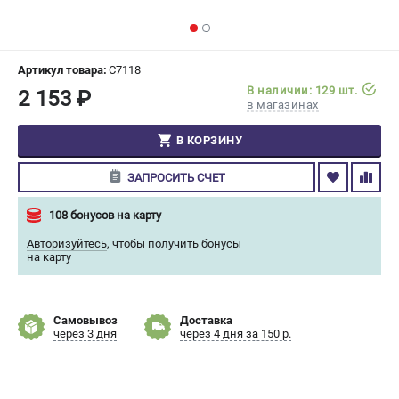
СРАВНЕНИЕ
(
0
)
ИЗБРАННОЕ
(
0
)
Артикул товара:
C7118
В наличии: 129 шт.
2 153 ₽
в магазинах
МАГАЗИНЫ
В КОРЗИНУ
СЕРВИС
ЗАПРОСИТЬ СЧЕТ
ПОДДЕРЖКА
108 бонусов на карту
Сервисный центр
Авторизуйтесь
,
чтобы получить бонусы
Гарантия Champion
на карту
Нашли дешевле?
Политика обработки персональных данных
Самовывоз
Доставка
через 3 дня
через 4 дня за 150 р.
ИНФОРМАЦИЯ
О компании
О бренде