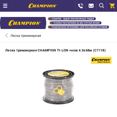
0 
₽
САНКТ-ПЕТЕРБУРГ
Леска триммерная
+7 (812) 448-13-08
- ЗАКАЗ ИЗДЕЛИЙ
Леска триммерная CHAMPION TI-LON +нож 4.0х68м (C7118)
+7 (8112) 59-12-69
- ЗАКАЗ ЗАПЧАСТЕЙ
ЗАКАЗАТЬ ЗАПЧАСТЬ
ВХОД ИЛИ РЕГИСТРАЦИЯ
КАТАЛОГ
АКЦИИ