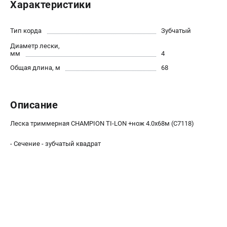
Характеристики
Новости
Юридическим лицам
Тип корда
Зубчатый
Контакты
Диаметр лески,
Бонусная программа
мм
4
Способы оплаты
Общая длина, м
68
Как нас найти
КАТАЛОГ
Описание
Аккумуляторная техника
Леска триммерная CHAMPION TI-LON +нож 4.0х68м (C7118)
Генераторы электричества
Двигатели
- Сечение - зубчатый квадрат
Запасные части
Мотоблоки
Мотопомпы
Принадлежности и акссесуары
Садовая техника
Сварочное оборудование