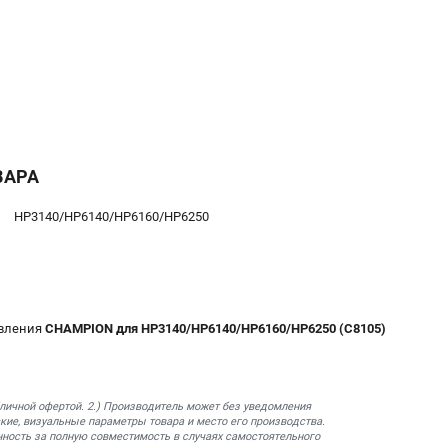
ВАРА
HP3140/HP6140/HP6160/HP6250
авления
CHAMPION для HP3140/HP6140/HP6160/HP6250 (C8105)
бличной офертой. 2.) Производитель может без уведомления
кие, визуальные параметры товара и место его производства.
нность за полную совместимость в случаях самостоятельного