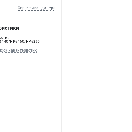
Сертификат дилера
ристики
сть :
6140/HP6160/HP6250
исок характеристик