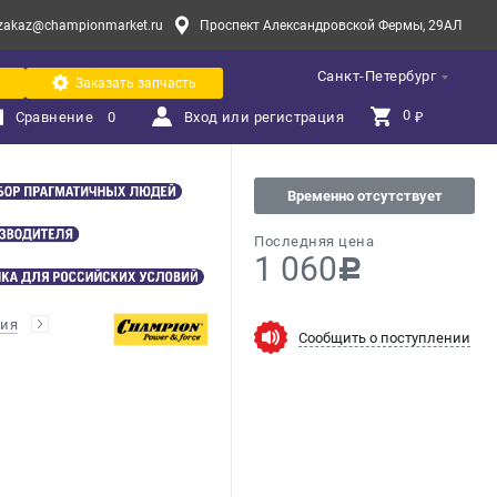
zakaz@championmarket.ru
Проспект Александровской Фермы, 29АЛ
Санкт-Петербург
Заказать запчасть
0 
Сравнение
0
Вход или регистрация
₽
Временно отсутствует
Последняя цена
1 060
c
ния
Сообщить о поступлении