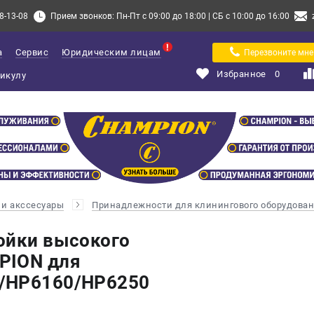
8-13-08
Прием звонков: Пн-Пт с 09:00 до 18:00 | СБ с 10:00 до 16:00
а
Сервис
Юридическим лицам
Перезвоните мне
Избранное
0
и акссесуары
Принадлежности для клинингового оборудова
ойки высокого
PION для
/HP6160/HP6250