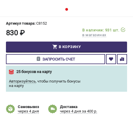
СРАВНЕНИЕ
(
0
)
ИЗБРАННОЕ
(
0
)
Артикул товара:
C8152
В наличии: 931 шт.
830 ₽
в магазинах
МАГАЗИНЫ
В КОРЗИНУ
СЕРВИС
ЗАПРОСИТЬ СЧЕТ
ПОДДЕРЖКА
25 бонусов на карту
Сервисный центр
Авторизуйтесь
,
чтобы получить бонусы
Гарантия Champion
на карту
Нашли дешевле?
Политика обработки персональных данных
Самовывоз
Доставка
через 4 дня
через 4 дня за 400 р.
ИНФОРМАЦИЯ
О компании
О бренде