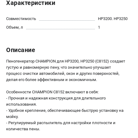
Характеристики
Новости
Юридическим лицам
Совместимость
HP3200. HP3250
Контакты
Объем, л
1
Бонусная программа
Способы оплаты
Как нас найти
Описание
КАТАЛОГ
Пеногенератор CHAMPION для HP3200, HP3250 (C8152) создает
густую и равномерную пену, что значительно улучшает
Аккумуляторная техника
процесс очистки автомобилей, окон и других поверхностей,
Генераторы электричества
делая его более эффективным и экономичным.
Двигатели
Особенности CHAMPION С8152 включают в себя:
Запасные части
- Прочная и надежная конструкция для длительного
Мотоблоки
использования.
Мотопомпы
- Удобное крепление, обеспечивающее быструю установку на
Принадлежности и акссесуары
мойку.
- Регулируемый распылитель для настройки плотности и
Садовая техника
количества пены.
Сварочное оборудование