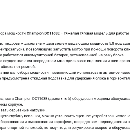
бора мощности
Champion DC1163E
– тяжелая тяговая модель для работы 
цилиндровым дизельным двигателем выдающим мощность 5,8 лошадин
лектрозапуска, позволяющую запустить мотор при помощи поворота кл
о работает от аккумуляторной батареи, установленной на раму блока.
а осуществляется посредством многодискового сцепления и шестеренча
тоблока нет ремней.
чатый вал отбора мощности, позволяющий использовать активное наве
а предусмотрена откидная подставка для удержания блока в горизонтал
мощности Champion DC1163E (дизельный) оборудован мощным обслужи
ном корпусе.
вать серьезные нагрузки.
щего глубину вспашки, можно установить сцепное устройство и исполь
 боронования и выкапывания картофеля, посредством подсоединения п
транспортной тележкой, потому что для регулировки скорости оборудова