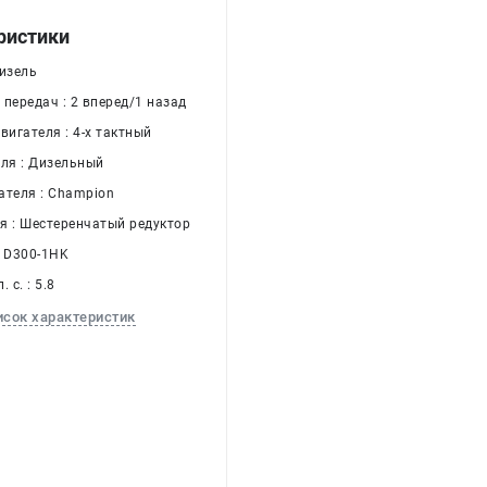
ристики
Дизель
передач : 2 вперед/1 назад
вигателя : 4-х тактный
еля : Дизельный
ателя : Champion
я : Шестеренчатый редуктор
: D300-1HK
 с. : 5.8
исок характеристик