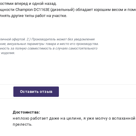
ростями вперед и одной назад.
ощности Champion DC1163E (дизельный) обладает хорошим весом и пом
лнять другие типы работ на участке.
бличной офертой. 2.) Производитель может без уведомления
кие, визуальные параметры товара и место его производства.
нность за полную совместимость в случаях самостоятельного
 изделия.
Оставить отзыв
Достоинства:
неплохо работает даже на целине, я уже молчу о вспаханно
прелесть.