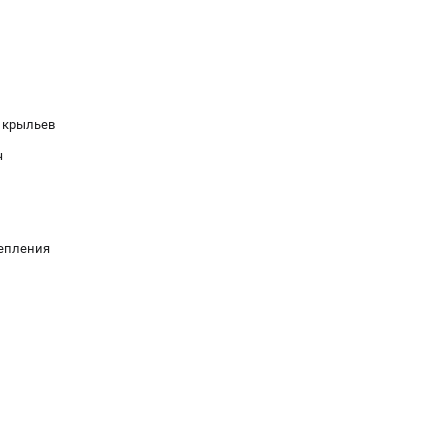
 крыльев
ч
репления