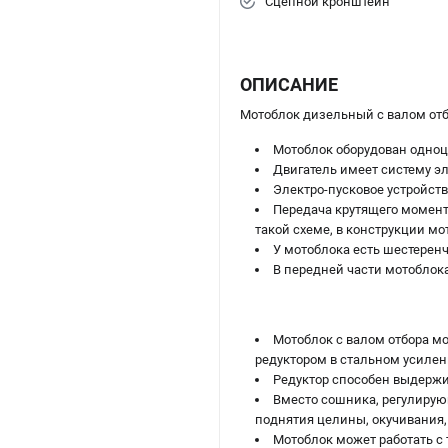
Сцепной кронштейн
ОПИСАНИЕ
Мотоблок дизельный с валом от
Мотоблок оборудован одно
Двигатель имеет систему э
Электро-пусковое устройств
Передача крутящего момент
такой схеме, в конструкции мо
У мотоблока есть шестерен
В передней части мотоблок
Мотоблок с валом отбора 
редуктором в стальном усилен
Редуктор способен выдержи
Вместо сошника, регулирую
поднятия целины, окучивания,
Мотоблок может работать с 