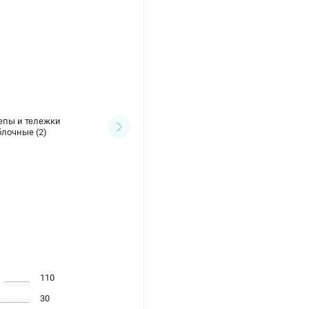
епы и тележки
Канистры
(1)
блочные
(2)
110
30