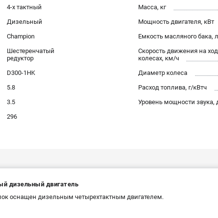
4-х тактный
Масса, кг
Дизельный
Мощность двигателя, кВт
Champion
Емкость масляного бака, 
Шестеренчатый
Скорость движения на хо
редуктор
колесах, км/ч
D300-1HK
Диаметр колеса
5.8
Расход топлива, г/кВтч
3.5
Уровень мощности звука, 
296
й дизельный двигатель
ок оснащен дизельным четырехтактным двигателем.