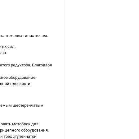
на тяжелых типах почвы.
ых сил.
юча.
того редуктора. Благодаря
сное оборудование.
ьной плоскости.
ваемым шестеренчатым
зовать мотоблок для
рицепного оборудования.
н трех ступенчатой