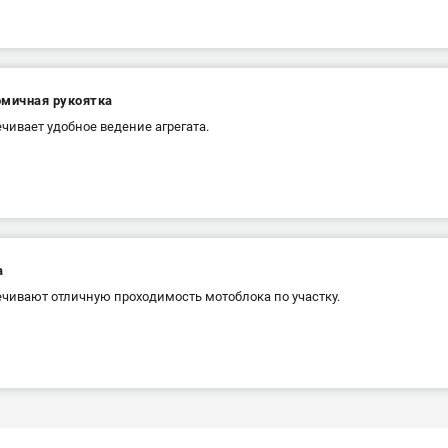
омичная рукоятка
чивает удобное ведение агрегата.
а
чивают отличную проходимость мотоблока по участку.