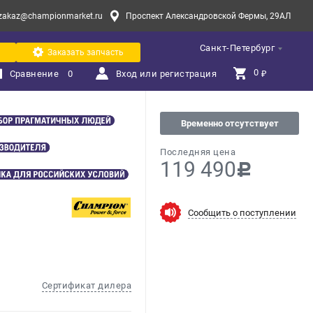
zakaz@championmarket.ru
Проспект Александровской Фермы, 29АЛ
Санкт-Петербург
Заказать запчасть
0 
Сравнение
0
Вход или регистрация
₽
Временно отсутствует
Последняя цена
119 490
c
Сообщить о поступлении
Сертификат дилера