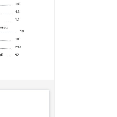
141
4.3
л
1.1
довых
10
10"
290
дБ
92