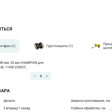
ИТЬСЯ
Приц
ля фрез
(1)
Грунтозацепы
(1)
мото
40 мм, 32 мм CHAMPION для
E, 1193E (C3057)
0
ВАРА
Дизель
Ширина культивации, см
2 вперед/1 назад
Глубина обработки, см