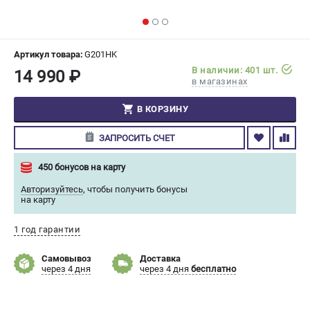
СРАВНЕНИЕ
(
0
)
ИЗБРАННОЕ
(
0
)
Артикул товара:
G201HK
В наличии: 401 шт.
14 990 ₽
в магазинах
МАГАЗИНЫ
В КОРЗИНУ
СЕРВИС
ЗАПРОСИТЬ СЧЕТ
ПОДДЕРЖКА
450 бонусов на карту
Сервисный центр
Авторизуйтесь
,
чтобы получить бонусы
Гарантия Champion
на карту
Нашли дешевле?
Политика обработки персональных данных
1 год гарантии
Самовывоз
Доставка
ИНФОРМАЦИЯ
через 4 дня
через 4 дня
бесплатно
О компании
О бренде