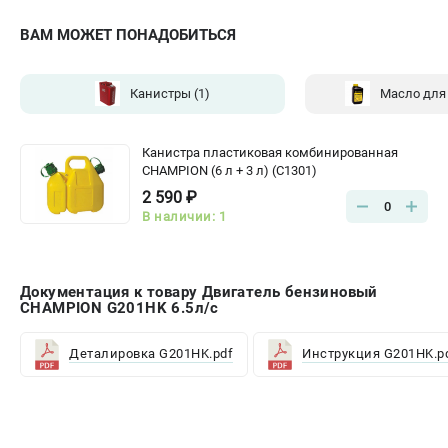
ВАМ МОЖЕТ ПОНАДОБИТЬСЯ
Канистры
(1)
Масло для
Канистра пластиковая комбинированная
CHAMPION (6 л + 3 л) (C1301)
2 590 ₽
0
В наличии: 1
Документация к товару Двигатель бензиновый
CHAMPION G201HK 6.5л/с
Деталировка G201HK.pdf
Инструкция G201HK.p