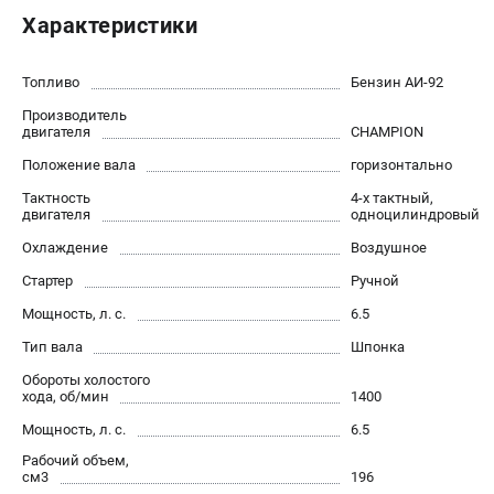
Новости
Характеристики
Юридическим лицам
Контакты
Топливо
Бензин АИ-92
Бонусная программа
Производитель
Способы оплаты
двигателя
CHAMPION
Как нас найти
Положение вала
горизонтально
Тактность
4-х тактный,
КАТАЛОГ
двигателя
одноцилиндровый
Охлаждение
Воздушное
Аккумуляторная техника
Генераторы электричества
Стартер
Ручной
Двигатели
Мощность, л. с.
6.5
Запасные части
Тип вала
Шпонка
Мотоблоки
Обороты холостого
Мотопомпы
хода, об/мин
1400
Принадлежности и акссесуары
Мощность, л. с.
6.5
Садовая техника
Рабочий объем,
Сварочное оборудование
см3
196