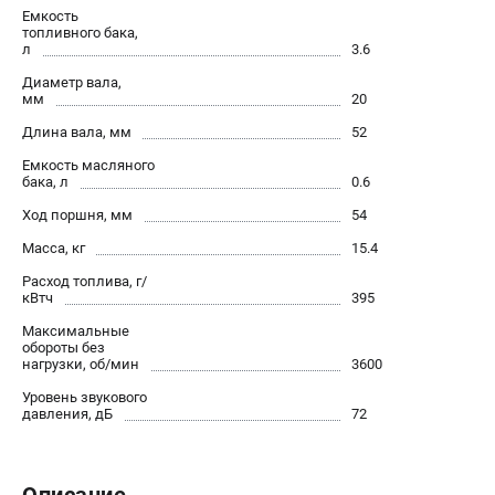
Средства защиты
Емкость
Станки
топливного бака,
л
3.6
Строительная техника
Диаметр вала,
Уборочная техника
мм
20
Длина вала, мм
52
ТЕЛЕФОН (САНКТ-ПЕТЕРБУРГ)
Емкость масляного
+7 (812) 448-13-08
бака, л
0.6
Информация размещённая на сайте не является публичной
Ход поршня, мм
54
офертой.
Масса, кг
15.4
проспект Александровской Фермы, 29АЛ
Расход топлива, г/
8 (812) 748-27-58
кВтч
395
8 (800) 550-70-46
Режим работы колл-центра:
Максимальные
пн-пт - с 9:00 до 18:00
обороты без
нагрузки, об/мин
3600
сб - с 10:00 до 16:00
вс - выходной
Уровень звукового
давления, дБ
72
ЗАКАЗ ЗАПЧАСТЕЙ
+7 (8112) 59-12-69
zakaz@championmarket.ru
Описание