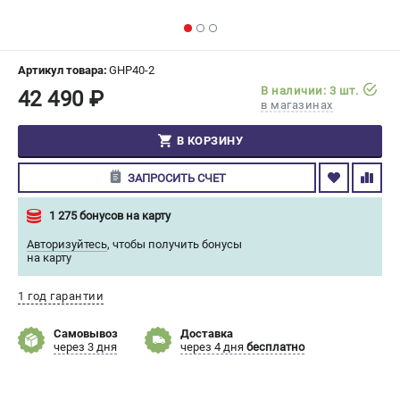
СРАВНЕНИЕ
(
0
)
ИЗБРАННОЕ
(
0
)
Артикул товара:
GHP40-2
В наличии: 3 шт.
42 490 ₽
в магазинах
МАГАЗИНЫ
В КОРЗИНУ
СЕРВИС
ЗАПРОСИТЬ СЧЕТ
ПОДДЕРЖКА
1 275 бонусов на карту
Сервисный центр
Авторизуйтесь
,
чтобы получить бонусы
Гарантия Champion
на карту
Нашли дешевле?
Политика обработки персональных данных
1 год гарантии
Самовывоз
Доставка
ИНФОРМАЦИЯ
через 3 дня
через 4 дня
бесплатно
О компании
О бренде