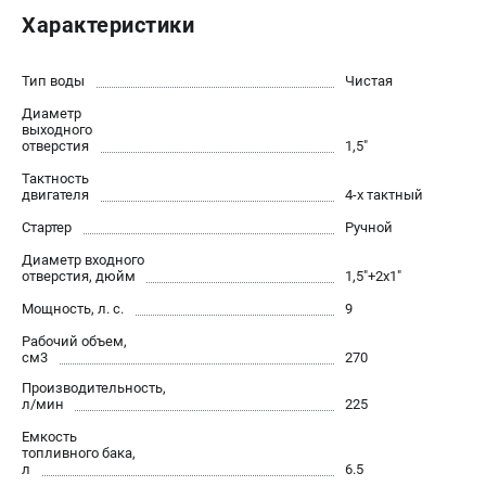
Новости
Характеристики
Юридическим лицам
Контакты
Тип воды
Чистая
Бонусная программа
Диаметр
Способы оплаты
выходного
отверстия
1,5"
Как нас найти
Тактность
двигателя
4-х тактный
КАТАЛОГ
Стартер
Ручной
Аккумуляторная техника
Диаметр входного
Генераторы электричества
отверстия, дюйм
1,5"+2х1"
Двигатели
Мощность, л. с.
9
Запасные части
Рабочий объем,
Мотоблоки
см3
270
Мотопомпы
Производительность,
л/мин
225
Принадлежности и акссесуары
Садовая техника
Емкость
топливного бака,
Сварочное оборудование
л
6.5