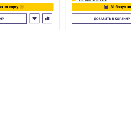
в на карту
81 бонус на
?
йтесь
Авторизуйтес
НУ
ДОБАВИТЬ
В КОРЗИНУ