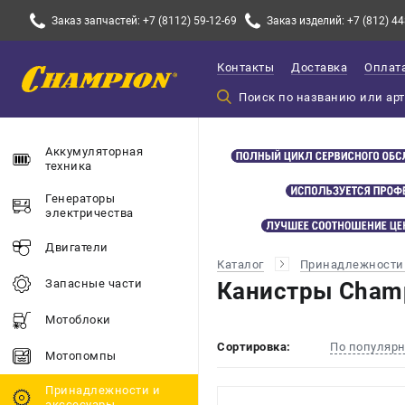
Заказ запчастей: +7 (8112) 59-12-69
Заказ изделий: +7 (812) 44
Контакты
Доставка
Оплат
Аккумуляторная
техника
Генераторы
электричества
Двигатели
Каталог
Принадлежности 
Запасные части
Канистры Cham
Мотоблоки
Сортировка:
По популяр
Мотопомпы
Принадлежности и
акссесуары