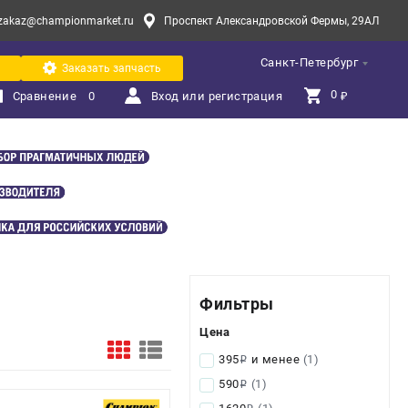
zakaz@championmarket.ru
Проспект Александровской Фермы, 29АЛ
Санкт-Петербург
Заказать запчасть
0 
Сравнение
0
Вход или регистрация
₽
Фильтры
Цена
395
и менее
(1)
i
590
(1)
i