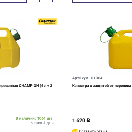
Артикул: C1304
ированная CHAMPION (6 л + 3
Канистра с защитой от перелива
В наличии: 1061 шт.
1 620
c
через 4 дня
Оставить отзыв