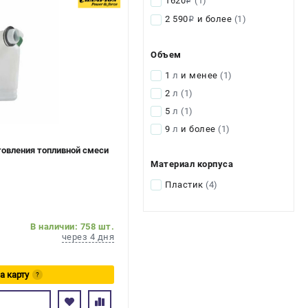
1620
(1)
i
2 590
и более
(1)
i
Объем
1
л
и менее
(1)
2
л
(1)
5
л
(1)
9
л
и более
(1)
товления топливной смеси
Материал корпуса
Пластик
(4)
В наличии: 758 шт.
через 4 дня
а карту
?
сь