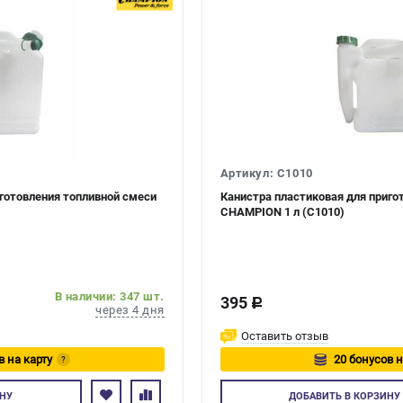
Артикул: C1010
иготовления топливной смеси
Канистра пластиковая для приго
CHAMPION 1 л (C1010)
В наличии: 347 шт.
395
c
через 4 дня
Оставить отзыв
в на карту
20 бонусов н
?
тесь
Авторизуйте
НУ
ДОБАВИТЬ
В КОРЗИНУ