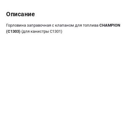
Новости
Юридическим лицам
Описание
Контакты
Горловина заправочная с клапаном для топлива
CHAMPION
Бонусная программа
(C1303)
(для канистры С1301)
Способы оплаты
Как нас найти
КАТАЛОГ
Аккумуляторная техника
Генераторы электричества
Двигатели
Запасные части
Мотоблоки
Мотопомпы
Принадлежности и акссесуары
Садовая техника
Сварочное оборудование