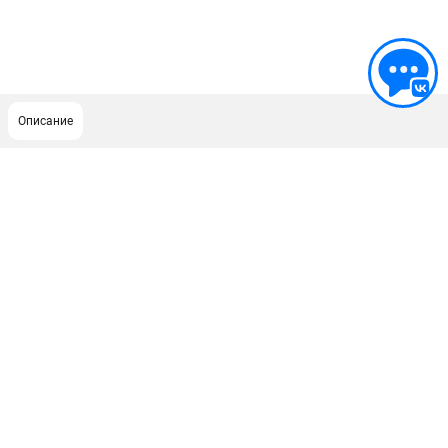
Описание
ПОДДЕРЖКА
Сервисный центр
Гарантия Champion
Нашли дешевле?
Политика обработки персональных данных
ИНФОРМАЦИЯ