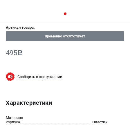
СРАВНЕНИЕ
(
0
)
ИЗБРАННОЕ
(
0
)
Артикул товара:
МАГАЗИНЫ
Временно отсутствует
СЕРВИС
495
c
ПОДДЕРЖКА
Сервисный центр
Сообщить о поступлении
Гарантия Champion
Нашли дешевле?
Политика обработки персональных данных
Характеристики
ИНФОРМАЦИЯ
Материал
О компании
корпуса
Пластик
О бренде