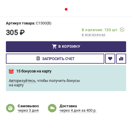
СРАВНЕНИЕ
(
0
)
ИЗБРАННОЕ
(
0
)
Артикул товара:
C1500(B)
В наличии: 133 шт.
305 ₽
в магазинах
МАГАЗИНЫ
В КОРЗИНУ
СЕРВИС
ЗАПРОСИТЬ СЧЕТ
ПОДДЕРЖКА
15 бонусов на карту
Сервисный центр
Авторизуйтесь
,
чтобы получить бонусы
Гарантия Champion
на карту
Нашли дешевле?
Политика обработки персональных данных
Самовывоз
Доставка
через 3 дня
через 4 дня за 400 р.
ИНФОРМАЦИЯ
О компании
О бренде