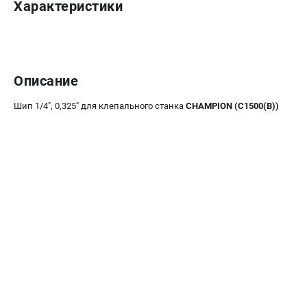
Характеристики
Новости
Юридическим лицам
Контакты
Бонусная программа
Описание
Способы оплаты
Как нас найти
Шип 1/4", 0,325" для клепального станка
CHAMPION (C1500(B))
КАТАЛОГ
Аккумуляторная техника
Генераторы электричества
Двигатели
Запасные части
Мотоблоки
Мотопомпы
Принадлежности и акссесуары
Садовая техника
Сварочное оборудование