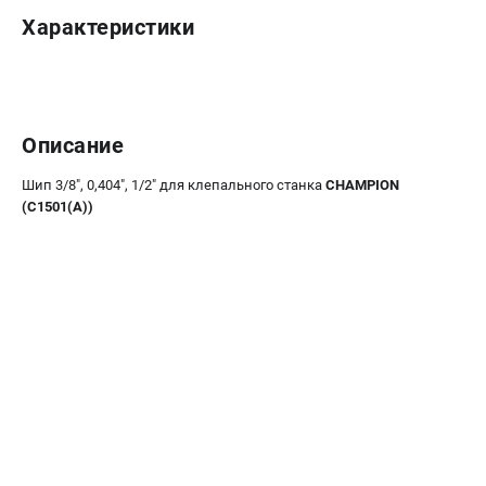
Новости
Характеристики
Юридическим лицам
Контакты
Бонусная программа
Способы оплаты
Описание
Как нас найти
Шип 3/8", 0,404", 1/2" для клепального станка
CHAMPION
(C1501(A))
КАТАЛОГ
Аккумуляторная техника
Генераторы электричества
Двигатели
Запасные части
Мотоблоки
Мотопомпы
Принадлежности и акссесуары
Садовая техника
Сварочное оборудование