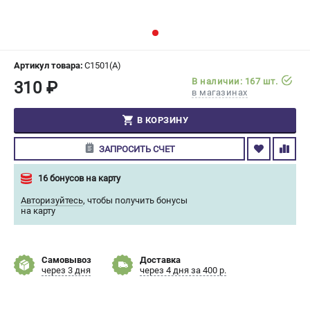
СРАВНЕНИЕ
(
0
)
ИЗБРАННОЕ
(
0
)
Артикул товара:
C1501(A)
В наличии: 167 шт.
310 ₽
МАГАЗИНЫ
в магазинах
СЕРВИС
В КОРЗИНУ
ЗАПРОСИТЬ СЧЕТ
ПОДДЕРЖКА
Сервисный центр
16 бонусов на карту
Гарантия Champion
Авторизуйтесь
,
чтобы получить бонусы
Нашли дешевле?
на карту
Политика обработки персональных данных
Самовывоз
Доставка
ИНФОРМАЦИЯ
через 3 дня
через 4 дня за 400 р.
О компании
О бренде